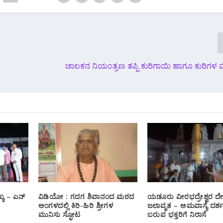
ಚಾಲಕನ ನಿಯಂತ್ರಣ ತಪ್ಪಿ ಕುರಿಗಾಯಿ ಹಾಗೂ ಕುರಿಗಳ 
್ಯ – ಎನ್
ವಿಡಿಯೋ : ಗದಗ ಶಿವಾನಂದ ಮಠದ
ಯಡೂರು ವೀರಭದ್ರೇಶ್ವರ ದೇ
ಅಂಗಳದಲ್ಲಿ ಕಿರಿ-ಹಿರಿ ಶ್ರೀಗಳ
ಜಲಾವೃತ – ಅಮವಾಸ್ಯೆ ದರ್ಶನ
ಮುನಿಸು ಸ್ಫೋಟ
ಬರುವ ಭಕ್ತರಿಗೆ ನಿರಾಸೆ