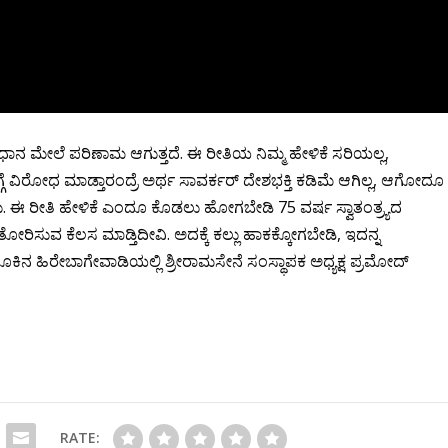
ಸಂವಿಧಾನ ಮೇಲೆ ಪರಿಣಾಮ ಆಗುತ್ತದೆ. ಈ ರೀತಿಯ ನಿಮ್ಮ ಹೇಳಿಕೆ ಸರಿಯಲ್ಲ,
ಗೆ ವಿರೋಧ ಮಾಡ್ತಾರಂದ್ರೆ ಅರ್ಥ ಸಾವರ್ಕರ್ ದೇಶಭಕ್ತಿ ಕಡಿಮೆ ಆಗಿಲ್ಲ, ಆಗೋದೂ
ೇಕು. ಈ ರೀತಿ ಹೇಳಿಕೆ ಎಂದೂ ಕೊಡಲು ಹೋಗಬೇಡಿ 75 ವರ್ಷ ಸ್ವಾತಂತ್ರ್ಯದ
ಿಸುವ ಕೆಲಸ ಮಾಡ್ತಿದೀವಿ. ಅದಕ್ಕೆ ಕಲ್ಲು ಹಾಕಕ್ಕೋಗಬೇಡಿ, ಇದನ್ನ
ಾಲೂಕಿನ ಹಿರೇಬಾಗೇವಾಡಿಯಲ್ಲಿ ಶ್ರೀರಾಮಸೇನೆ ಸಂಸ್ಥಾಪಕ ಅಧ್ಯಕ್ಷ ಪ್ರಮೋದ್
RATE: