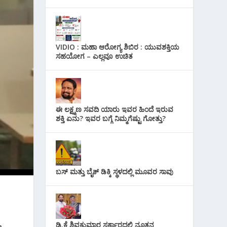
VIDIO : ಮಹಾ ಆರೋಗ್ಯ ಶಿಬಿರ : ಯುವಶಕ್ತಿಯ
ಸಹಯೋಗ – ಎಲ್ಲವೂ ಉಚಿತ
ಈ ಲಕ್ಷ್ಮಣ ಸವದಿ ಯಾರು ಇವರ ಹಿಂದೆ ಇರುವ
ಶಕ್ತಿ ಏನು? ಇವರ ಬಗ್ಗೆ ನಿಮ್ಮಗೆಷ್ಟು ಗೋತ್ತು?
ಬಸ್ ಮತ್ತು ಬೈಕ್ ಡಿಕ್ಕಿ ಸ್ಥಳದಲ್ಲಿ ಮೂವರ ಸಾವು
ಡಿ.ಕೆ ಶಿವಕುಮಾರ ಸರ್ಕಾರದಲ್ಲಿ ನೂತನ