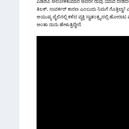
ಎಡಿಜಿಪಿ ಅಲೋಕ‌ಕುಮಾರ ಅವರೇ ನಾವು ಯಾವ ದೇಶದಲ್ಲಿ ಇದ್ದೀವ
ತಿಲಕ್‌, ಸಾವರ್ಕರ್ ಕಾರಣ ಎಂಬುದು ನಿಮಗೆ ಗೊತ್ತಿಲ್ವಾ? 
ಆಯುಷ್ಯ ಜೈಲಿನಲ್ಲಿ ಕಳೆದ ವ್ಯಕ್ತಿ ಸ್ವಾತಂತ್ರ್ಯದಲ್ಲಿ ಹೋರ
ಅಂತಾ ನಾನು ಹೇಳುತ್ತಿದ್ದೇನೆ.