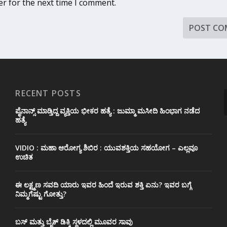
er for the next time I comment.
RECENT POSTS
ಪೈನಾನ್ಸ್ ಮಾಡ್ತಿದ್ದ ವ್ಯಕ್ತಿಯ ಭೀಕರ‌ ಹತ್ಯೆ : ಜುಮ್ಮಾ ಮಸೀದಿ ಹಿಂಭಾಗ ನಡೆದ
ಹತ್ಯೆ
VIDIO : ಮಹಾ ಆರೋಗ್ಯ ಶಿಬಿರ : ಯುವಶಕ್ತಿಯ ಸಹಯೋಗ – ಎಲ್ಲವೂ
ಉಚಿತ
ಈ ಲಕ್ಷ್ಮಣ ಸವದಿ ಯಾರು ಇವರ ಹಿಂದೆ ಇರುವ ಶಕ್ತಿ ಏನು? ಇವರ ಬಗ್ಗೆ
ನಿಮ್ಮಗೆಷ್ಟು ಗೋತ್ತು?
ಬಸ್ ಮತ್ತು ಬೈಕ್ ಡಿಕ್ಕಿ ಸ್ಥಳದಲ್ಲಿ ಮೂವರ ಸಾವು