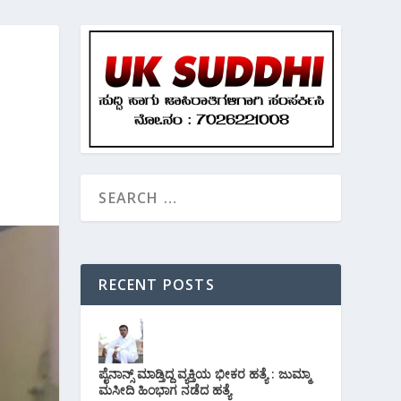
RECENT POSTS
ಪೈನಾನ್ಸ್ ಮಾಡ್ತಿದ್ದ ವ್ಯಕ್ತಿಯ ಭೀಕರ‌ ಹತ್ಯೆ : ಜುಮ್ಮಾ
ಮಸೀದಿ ಹಿಂಭಾಗ ನಡೆದ ಹತ್ಯೆ