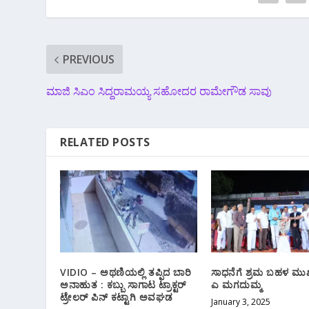
PREVIOUS
ಮಾಜಿ ಸಿಎಂ ಸಿದ್ದರಾಮಯ್ಯ ಸಹೋದರ ರಾಮೇಗೌಡ ಸಾವು
RELATED POSTS
VIDIO – ಅಥಣಿಯಲ್ಲಿ ತಪ್ಪಿದ ಬಾರಿ
ಸಾಧನೆಗೆ ಶ್ರಮ ಬಹಳ ಮುಖ
ಅನಾಹುತ : ಕಬ್ಬು ಸಾಗಾಟ ಟ್ರಾಕ್ಟರ್
ಎ ಮಗದುಮ್ಮ
ಟ್ರೇಲರ್ ಪಿನ್ ಕಟ್ಟಾಗಿ ಅವಘಡ
January 3, 2025