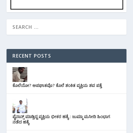
RECENT POSTS
ಕೊಲೆಯೋ? ಅಪಘಾತವೊ? ಕೊಲೆ ಶಂಕಿತ ವ್ಯಕ್ತಿಯ ಶವ ಪತ್ತೆ
ಪೈನಾನ್ಸ್ ಮಾಡ್ತಿದ್ದ ವ್ಯಕ್ತಿಯ ಭೀಕರ‌ ಹತ್ಯೆ : ಜುಮ್ಮಾ ಮಸೀದಿ ಹಿಂಭಾಗ
ನಡೆದ ಹತ್ಯೆ