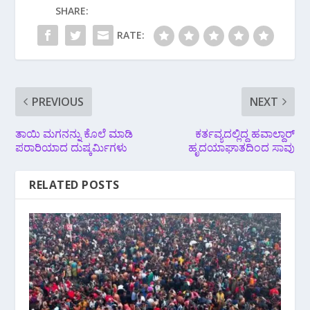
SHARE:
RATE:
PREVIOUS
NEXT
ತಾಯಿ ಮಗನನ್ನು ಕೊಲೆ ಮಾಡಿ
ಕರ್ತವ್ಯದಲ್ಲಿದ್ದ ಹವಾಲ್ದಾರ್
ಪರಾರಿಯಾದ ದುಷ್ಕರ್ಮಿಗಳು
ಹೃದಯಾಘಾತದಿಂದ ಸಾವು
RELATED POSTS