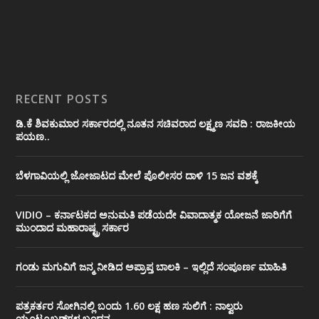
RECENT POSTS
ಡಿ.ಕೆ ಶಿವಕುಮಾರ ಸರ್ಕಾರದಲ್ಲಿ ನೂತನ ಸಚಿವರಾದ ಲಕ್ಷ್ಮಣ ಸವದಿ : ರಾಜಕೀಯ
ಪಯಣ..
ಬೆಳಗಾವಿಯಲ್ಲಿ ಜೋಜಾಟದ ಮೇಲೆ ಪೊಲೀಸರ ದಾಳಿ 15 ಜನ ವಶಕ್ಕೆ
VIDIO – ಕರ್ನಾಟಕದ ಅನುಮತಿ ಪಡೆಯದೇ ವಿವಾದಾತ್ಮಕ ಯೋಜನೆ ಜಾರಿಗೆಗೆ
ಮುಂದಾದ ಮಹಾರಾಷ್ಟ್ರ ಸರ್ಕಾರ
ಗಂಡು ಮಗುವಿಗೆ ಜನ್ಮ ನೀಡಿದ ಅಪ್ರಾಪ್ತ ಬಾಲಕಿ – ಇಲ್ಲಿದೆ ಸಂಪೂರ್ಣ ಮಾಹಿತಿ
ಪತ್ರಕರ್ತರ ಸೋಗಿನಲ್ಲಿ ಬಂದು 1.60 ಲಕ್ಷ ಹಣ ಸುಲಿಗೆ : ನಾಲ್ವರು
ಯೂಟ್ಯೂಬರ್‌ಗಳ ಬಂಧನ