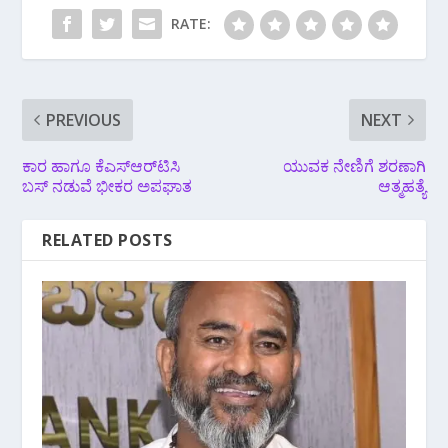
RATE:
PREVIOUS
NEXT
ಕಾರ ಹಾಗೂ ಕೆಎಸ್ಆರ್‌ಟಿಸಿ
ಯುವಕ ನೇಣಿಗೆ ಶರಣಾಗಿ
ಬಸ್ ನಡುವೆ ಭೀಕರ ಅಪಘಾತ
ಆತ್ಮಹತ್ಯೆ
RELATED POSTS