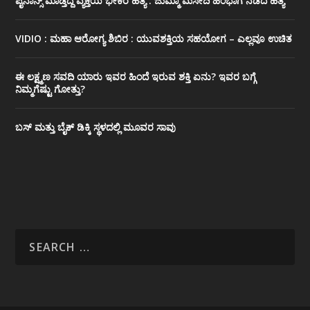
ಪೈನಾನ್ಸ್ ಮಾಡ್ತಿದ್ದ ವ್ಯಕ್ತಿಯ ಭೀಕರ‌ ಹತ್ಯೆ : ಜುಮ್ಮಾ ಮಸೀದಿ ಹಿಂಭಾಗ ನಡೆದ ಹತ್ಯೆ
VIDIO : ಮಹಾ ಆರೋಗ್ಯ ಶಿಬಿರ : ಯುವಶಕ್ತಿಯ ಸಹಯೋಗ – ಎಲ್ಲವೂ ಉಚಿತ
ಈ ಲಕ್ಷ್ಮಣ ಸವದಿ ಯಾರು ಇವರ ಹಿಂದೆ ಇರುವ ಶಕ್ತಿ ಏನು? ಇವರ ಬಗ್ಗೆ
ನಿಮ್ಮಗೆಷ್ಟು ಗೋತ್ತು?
ಬಸ್ ಮತ್ತು ಬೈಕ್ ಡಿಕ್ಕಿ ಸ್ಥಳದಲ್ಲಿ ಮೂವರ ಸಾವು