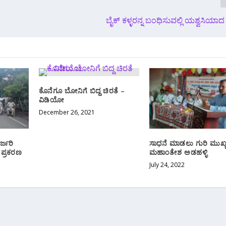
ಬೈಕ್ ಕಳ್ಳರನ್ನ ಬಂಧಿಸುವಲ್ಲಿ ಯಶ್ವಸಿಯ
ಕೊನೆಗೂ ಬೋನಿಗೆ ಬಿದ್ದ ಚಿರತೆ –
ವಿಡಿಯೋ
December 26, 2021
್ಜರಿ
ಸಾಧನೆ ಮಾಡಲು ಗುರಿ ಮುಖ್
 ಪ್ರಕರಣ
ಮಹಾಂತೇಶ ಅಡಹಳ್ಳಿ
July 24, 2022