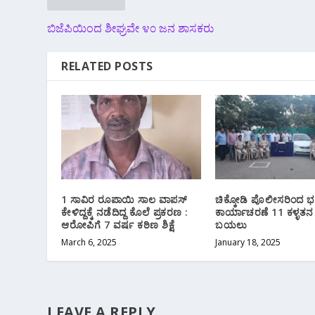
ಬಿಜೆಪಿಯಿಂದ ಶೀಘ್ರವೇ ೪೦ ಜನ ಶಾಸಕರು
RELATED POSTS
1 ಸಾವಿರ ರೂಪಾಯಿ ಸಾಲ ವಾಪಸ್
ಚಿಕ್ಕೋಡಿ ಪೊಲೀಸರಿಂದ ಭರ
ಕೇಳಿದ್ದಕ್ಕೆ ನಡೆದಿದ್ದ ಕೊಲೆ ಪ್ರಕರಣ :
ಕಾರ್ಯಾಚರಣೆ 11 ಕಳ್ಳತನ
ಆರೋಪಿಗೆ 7 ವರ್ಷ ಕಠಿಣ ಶಿಕ್ಷೆ
ಬಯಲು
March 6, 2025
January 18, 2025
LEAVE A REPLY