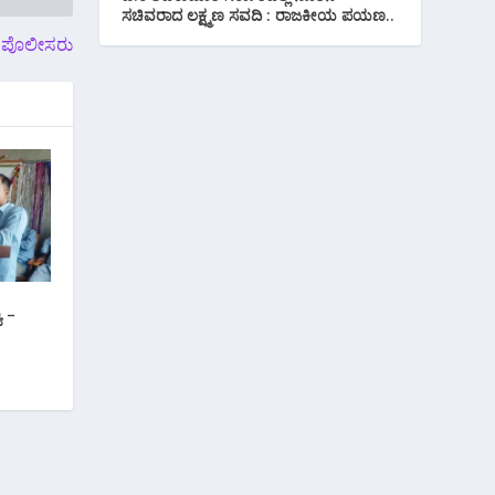
ಸಚಿವರಾದ ಲಕ್ಷ್ಮಣ ಸವದಿ : ರಾಜಕೀಯ ಪಯಣ..
ಾದ ಪೊಲೀಸರು
ಯ –