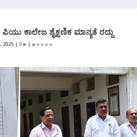
ಪಿಯು ಕಾಲೇಜ ಶೈಕ್ಷಣಿಕ ಮಾನ್ಯತೆ ರದ್ದು
1, 2025
|
0
|