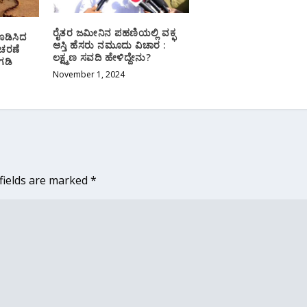
ರೈತರ ಜಮೀನಿನ ಪಹಣಿಯಲ್ಲಿ ವಕ್ಫ
ೂಡಿಸಿದ
ಆಸ್ತಿ ಹೆಸರು ನಮೂದು ವಿಚಾರ :
ಾಚರಣೆ
ಲಕ್ಷ್ಮಣ ಸವದಿ ಹೇಳಿದ್ದೇನು?
ಗಡಿ
November 1, 2024
fields are marked
*