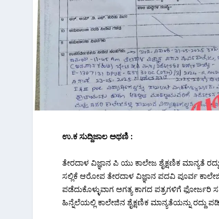
ಉ.ಕ‌ ಸುದ್ದಿಜಾಲ ಅಥಣಿ :
ತೇರದಾಳ ವಿಜ್ಞಾನ ಪಿ ಯು ಕಾಲೇಜ ಶೈಕ್ಷಣಿಕ ಮಾನ್ಯತೆ ರದ್ದ
ಸಲ್ಲಿಕೆ ಆರೋಪ ತೇರದಾಳ ವಿಜ್ಞಾನ ಪದವಿ ಪೂರ್ವ ಕಾಲ
ಪಡೆದುಕೊಳ್ಳುವಾಗ ಅಗತ್ಯ ಕಾಗದ ಪತ್ರಗಳಿಗೆ ಫೋರ್ಜರಿ ಸ
ಹಿನ್ನೆಲೆಯಲ್ಲಿ ಕಾಲೇಜಿನ ಶೈಕ್ಷಣಿಕ ಮಾನ್ಯತೆಯನ್ನು ರದ್ದು ಪ