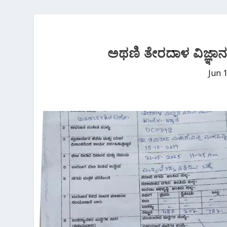
ಅಥಣಿ ತೇರದಾಳ ವಿಜ್ಞಾನ 
Jun 