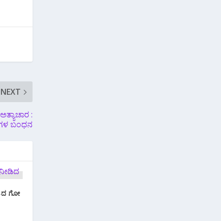
NEXT
ಅತ್ಯಾಚಾರ :
ಗಳ ಬಂಧನ
ಡಿದ ಗೋ