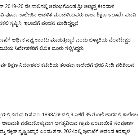
 2019-20 ನೇ ಸಾಲಿನಲ್ಲಿ ಆರಂಭಗೊಂಡ ಶ್ರೀ ಅಣ್ಣಪ್ಪ ತೇರದಾಳ
ಾನ ಪದವಿ ಪೂರ್ವ ಕಾಲೇಜಿನ ಆಡಳಿತ ಮಂಡಳಿಯವರು ಶಾಲಾ ಶಿಕ್ಷಣ ಇಲಾಖೆ ( ಪದವಿ
ಲಿ ಸೃಷ್ಟಿಸಿ, ಇಲಾಖೆಗೆ ವಂಚನೆ ಮಾಡಿದ್ದಲ್ಲದೆ
ೆಗೆ ಆರ್ಥಿಕ ನಷ್ಟ ಉಂಟು ಮಾಡುತ್ತಿದ್ದಾರೆ ಎಂದು ಬಳ್ಳಾರಿಯ ವೆಂಕಟೇಶ್ವರ
ೆಯ ನಿರ್ದೇಶಕರಿಗೆ ಲಿಖಿತ ದೂರು ಸಲ್ಲಿಸಿದ್ದರು.
ರ್ವ ಶಿಕ್ಷಣ ನಿರ್ದೇಶಕರ ಕಚೇರಿಯ ತಂಡವು ಕಾಲೇಜಿಗೆ ಭೇಟಿ ನೀಡಿ ಪರಿಶೀಲನೆ
ಯಲ್ಲಿ ಬರುವ ರಿ.ಸ.ನಂ. 1898/2ಕ ದಲ್ಲಿ 3 ಎಕರೆ 35 ಗುಂಟೆ ಜಾಗದಲ್ಲಿ ಕಾಲೇಜು
್ತು. ಅನುಮತಿ ಪಡೆದುಕೊಳ್ಳುವಾಗ ಅಗತ್ಯವಿರುವ ಗ್ರಾಮ ಪಂಚಾಯಿತಿ ಸಂಪೂರ್ಣ
ನಕ್ಲಿಸ್ ಸೃಷ್ಟಿಸಿದ್ದಾರೆ ಎಂದು ಸನ್. 2024ರಲ್ಲಿ ಇಲಾಖೆಗೆ ಆನಂದ ಕಿರಶ್ಯಾಳ