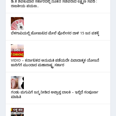
ಡಿ.ಕೆ ಶಿವಕುಮಾರ ಸರ್ಕಾರದಲ್ಲಿ ನೂತನ ಸಚಿವರಾದ ಲಕ್ಷ್ಮಣ ಸವದಿ :
ರಾಜಕೀಯ ಪಯಣ..
ಬೆಳಗಾವಿಯಲ್ಲಿ ಜೋಜಾಟದ ಮೇಲೆ ಪೊಲೀಸರ ದಾಳಿ 15 ಜನ ವಶಕ್ಕೆ
VIDIO – ಕರ್ನಾಟಕದ ಅನುಮತಿ ಪಡೆಯದೇ ವಿವಾದಾತ್ಮಕ ಯೋಜನೆ
ಜಾರಿಗೆಗೆ ಮುಂದಾದ ಮಹಾರಾಷ್ಟ್ರ ಸರ್ಕಾರ
ಗಂಡು ಮಗುವಿಗೆ ಜನ್ಮ ನೀಡಿದ ಅಪ್ರಾಪ್ತ ಬಾಲಕಿ – ಇಲ್ಲಿದೆ ಸಂಪೂರ್ಣ
ಮಾಹಿತಿ