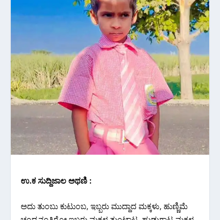
ಉ.ಕ ಸುದ್ದಿಜಾಲ ಅಥಣಿ :
ಅದು ತುಂಬು ಕುಟುಂಬ, ಇಬ್ಬರು ಮುದ್ದಾದ ಮಕ್ಕಳು, ಹುಣ್ಣಿಮೆ
ಚಂದ್ರನಂತಿರೋ ಇಬ್ಬರು ಮಕ್ಕಳ ತುಂಟಾಟ, ಹುಡುಗಾಟ ಮಕ್ಕಳ