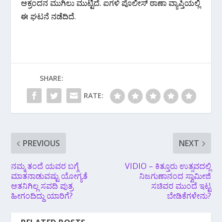
ಆಕ್ರಂದನ ಮುಗಿಲು ಮುಟ್ಟಿದೆ. ಐಗಳಿ ಪೊಲೀಸ್ ಠಾಣಾ ವ್ಯಾಪ್ತಿಯಲ್ಲಿ
ಈ ಘಟನೆ ನಡೆದಿದೆ.
SHARE:
RATE:
PREVIOUS
NEXT
ನಮ್ಮ ತಂದೆ ಯವರ ಬಗ್ಗೆ
VIDIO – ಕಿತ್ತೂರು ಉತ್ಸವದಲ್ಲಿ
ಮಾತನಾಡುವಷ್ಟು ಯೋಗ್ಯತೆ
ನಿಜಗುಣಾನಂದ ಸ್ವಾಮೀಜಿ
ಆತನಿಗಿಲ್ಲ ಸವದಿ ಪುತ್ರ
ಸಚಿವರ ಮುಂದೆ ಇಟ್ಟ
ಹೀಗಂದಿದ್ದು ಯಾರಿಗೆ?
ಬೇಡಿಕೆಗಳೇನು?