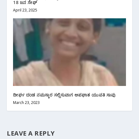
18 ಜನ ಸೇಫ್
April 23, 2025
ದೀರ್ಘ ದಂಡ ನಮಸ್ಕಾರ ಸಲ್ಲಿಸುವಾಗ ಅಪಘಾತ ಯುವತಿ ಸಾವು
March 23, 2023
LEAVE A REPLY