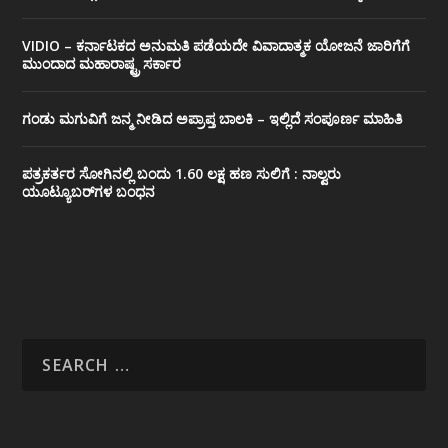
VIDIO – ಕರ್ನಾಟಕದ ಅನುಮತಿ ಪಡೆಯದೇ ವಿವಾದಾತ್ಮಕ ಯೋಜನೆ ಜಾರಿಗೆಗೆ
ಮುಂದಾದ ಮಹಾರಾಷ್ಟ್ರ ಸರ್ಕಾರ
ಗಂಡು ಮಗುವಿಗೆ ಜನ್ಮ ನೀಡಿದ ಅಪ್ರಾಪ್ತ ಬಾಲಕಿ – ಇಲ್ಲಿದೆ ಸಂಪೂರ್ಣ ಮಾಹಿತಿ
ಪತ್ರಕರ್ತರ ಸೋಗಿನಲ್ಲಿ ಬಂದು 1.60 ಲಕ್ಷ ಹಣ ಸುಲಿಗೆ : ನಾಲ್ವರು
ಯೂಟ್ಯೂಬರ್‌ಗಳ ಬಂಧನ