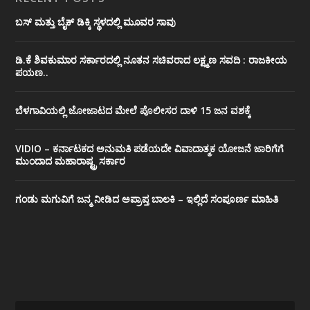
ಬಸ್ ಮತ್ತು ಬೈಕ್ ಡಿಕ್ಕಿ ಸ್ಥಳದಲ್ಲಿ ಮೂವರ ಸಾವು
ಡಿ.ಕೆ ಶಿವಕುಮಾರ ಸರ್ಕಾರದಲ್ಲಿ ನೂತನ ಸಚಿವರಾದ ಲಕ್ಷ್ಮಣ ಸವದಿ : ರಾಜಕೀಯ
ಪಯಣ..
ಬೆಳಗಾವಿಯಲ್ಲಿ ಜೋಜಾಟದ ಮೇಲೆ ಪೊಲೀಸರ ದಾಳಿ 15 ಜನ ವಶಕ್ಕೆ
VIDIO – ಕರ್ನಾಟಕದ ಅನುಮತಿ ಪಡೆಯದೇ ವಿವಾದಾತ್ಮಕ ಯೋಜನೆ ಜಾರಿಗೆಗೆ
ಮುಂದಾದ ಮಹಾರಾಷ್ಟ್ರ ಸರ್ಕಾರ
ಗಂಡು ಮಗುವಿಗೆ ಜನ್ಮ ನೀಡಿದ ಅಪ್ರಾಪ್ತ ಬಾಲಕಿ – ಇಲ್ಲಿದೆ ಸಂಪೂರ್ಣ ಮಾಹಿತಿ