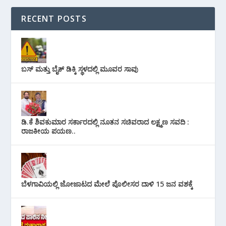
RECENT POSTS
ಬಸ್ ಮತ್ತು ಬೈಕ್ ಡಿಕ್ಕಿ ಸ್ಥಳದಲ್ಲಿ ಮೂವರ ಸಾವು
ಡಿ.ಕೆ ಶಿವಕುಮಾರ ಸರ್ಕಾರದಲ್ಲಿ ನೂತನ ಸಚಿವರಾದ ಲಕ್ಷ್ಮಣ ಸವದಿ :
ರಾಜಕೀಯ ಪಯಣ..
ಬೆಳಗಾವಿಯಲ್ಲಿ ಜೋಜಾಟದ ಮೇಲೆ ಪೊಲೀಸರ ದಾಳಿ 15 ಜನ ವಶಕ್ಕೆ