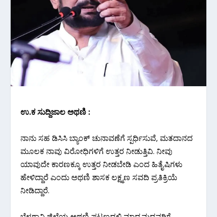
ಉ.ಕ‌ ಸುದ್ದಿಜಾಲ ಅಥಣಿ :
ನಾನು ಸಹ ಡಿಸಿಸಿ ಬ್ಯಾಂಕ್ ಚುನಾವಣೆಗೆ ಸ್ಪರ್ಧಿಸುವೆ, ಮತದಾನದ
ಮೂಲಕ ನಾವು ವಿರೋಧಿಗಳಿಗೆ ಉತ್ತರ ನೀಡುತ್ತಿವಿ. ನೀವು
ಯಾವುದೇ ಕಾರಣಕ್ಕೂ ಉತ್ತರ ನೀಡಬೇಡಿ ಎಂದ ಹಿತೈಷಿಗಳು
ಹೇಳಿದ್ದಾರೆ ಎಂದು ಅಥಣಿ ಶಾಸಕ ಲಕ್ಷ್ಮಣ ಸವದಿ ಪ್ರತಿಕ್ರಿಯೆ
ನೀಡಿದ್ದಾರೆ.
ಬೆಳಗಾವಿ ಜಿಲ್ಲೆಯ ಅಥಣಿ ಪಟ್ಟಣದಲ್ಲಿ ಮಾಧ್ಯಮದವರಿಗೆ