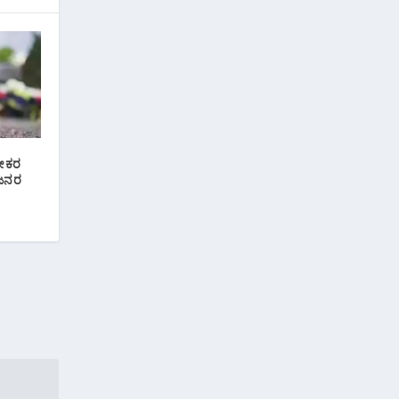
ಭೀಕರ
 ಜನರ