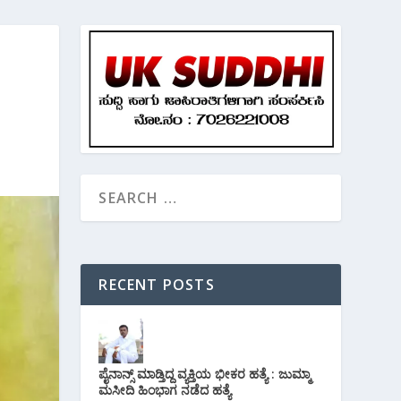
RECENT POSTS
ಪೈನಾನ್ಸ್ ಮಾಡ್ತಿದ್ದ ವ್ಯಕ್ತಿಯ ಭೀಕರ‌ ಹತ್ಯೆ : ಜುಮ್ಮಾ
ಮಸೀದಿ ಹಿಂಭಾಗ ನಡೆದ ಹತ್ಯೆ