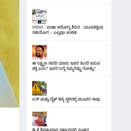
VIDIO : ಮಹಾ ಆರೋಗ್ಯ ಶಿಬಿರ : ಯುವಶಕ್ತಿಯ
ಸಹಯೋಗ – ಎಲ್ಲವೂ ಉಚಿತ
ಈ ಲಕ್ಷ್ಮಣ ಸವದಿ ಯಾರು ಇವರ ಹಿಂದೆ ಇರುವ
ಶಕ್ತಿ ಏನು? ಇವರ ಬಗ್ಗೆ ನಿಮ್ಮಗೆಷ್ಟು ಗೋತ್ತು?
ಬಸ್ ಮತ್ತು ಬೈಕ್ ಡಿಕ್ಕಿ ಸ್ಥಳದಲ್ಲಿ ಮೂವರ ಸಾವು
ಡಿ.ಕೆ ಶಿವಕುಮಾರ ಸರ್ಕಾರದಲ್ಲಿ ನೂತನ