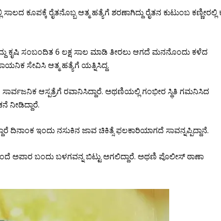
ಾಲದ ಕೂಪಕ್ಕೆ ರೈತನೊಬ್ಬ ಆತ್ಮ ಹತ್ಯೆಗೆ ಶರಣಾಗಿದ್ದು ರೈತನ ಕುಟುಂಬ ಕಣ್ಣೀರಲ್ಲಿ ಕ
ದ್ದು ಕೃಷಿ ಸಂಬಂದಿತ 6 ಲಕ್ಷ ಸಾಲ ಮಾಡಿ ತೀರಲು ಆಗದೆ ಮನನೊಂದು ಕಳೆದ
ಿಕ ಸೇವಿಸಿ ಆತ್ಮ ಹತ್ಯೆಗೆ ಯತ್ನಿಸಿದ್ದ.
 ಸಾರ್ವಜನಿಕ ಆಸ್ಪತ್ರೆಗೆ ರವಾನಿಸಿದ್ದಾರೆ. ಅಥಣಿಯಲ್ಲಿ ಗಂಭೀರ ಸ್ಥಿತಿ ಗಮನಿಸಿದ
ಚನೆ ನೀಡಿದ್ದಾರೆ.
ಾರೆ ದಿನಾಂಕ ಇಂದು‌ ನಸುಕಿನ ಜಾವ ಚಿಕಿತ್ಸೆ ಫಲಕಾರಿಯಾಗದೆ ಸಾವನ್ನಪ್ಪಿದ್ದಾನೆ.
 ತಂದೆ ಅಪಾರ ಬಂದು ಬಳಗವನ್ನ ಬಿಟ್ಟು ಅಗಲಿದ್ದಾರೆ. ಅಥಣಿ ಪೊಲೀಸ್ ಠಾಣಾ