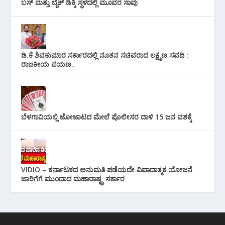
ಬಸ್ ಮತ್ತು ಬೈಕ್ ಡಿಕ್ಕಿ ಸ್ಥಳದಲ್ಲಿ ಮೂವರ ಸಾವು
ಡಿ.ಕೆ ಶಿವಕುಮಾರ ಸರ್ಕಾರದಲ್ಲಿ ನೂತನ ಸಚಿವರಾದ ಲಕ್ಷ್ಮಣ ಸವದಿ :
ರಾಜಕೀಯ ಪಯಣ..
ಬೆಳಗಾವಿಯಲ್ಲಿ ಜೋಜಾಟದ ಮೇಲೆ ಪೊಲೀಸರ ದಾಳಿ 15 ಜನ ವಶಕ್ಕೆ
VIDIO – ಕರ್ನಾಟಕದ ಅನುಮತಿ ಪಡೆಯದೇ ವಿವಾದಾತ್ಮಕ ಯೋಜನೆ
ಜಾರಿಗೆಗೆ ಮುಂದಾದ ಮಹಾರಾಷ್ಟ್ರ ಸರ್ಕಾರ