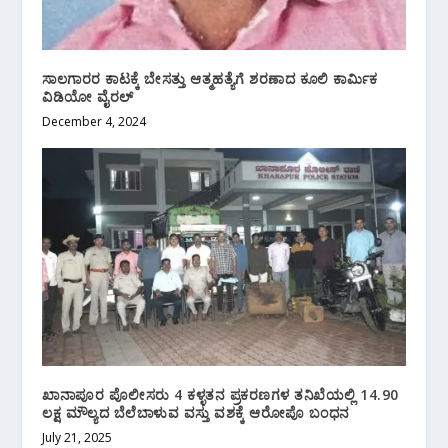
ಸಾಲಗಾರರ ಕಾಟಕ್ಕೆ ಬೇಸತ್ತು ಆತ್ಮಹತ್ಯೆಗೆ ಶರಣಾದ ಕೂಲಿ ಕಾರ್ಮಿಕ
ವಿಡಿಯೋ ವೈರಲ್
December 4, 2024
ಖಾನಾಪೂರ ಪೊಲೀಸರು 4 ಕಳ್ಳತನ ಪ್ರಕರಣಗಳ ತನಿಖೆಯಲ್ಲಿ 14.90
ಲಕ್ಷ ಮೌಲ್ಯದ ಬೆಲೆಬಾಳುವ ವಸ್ತು ವಶಕ್ಕೆ ಆರೋಪೊ ಬಂಧನ
July 21, 2025