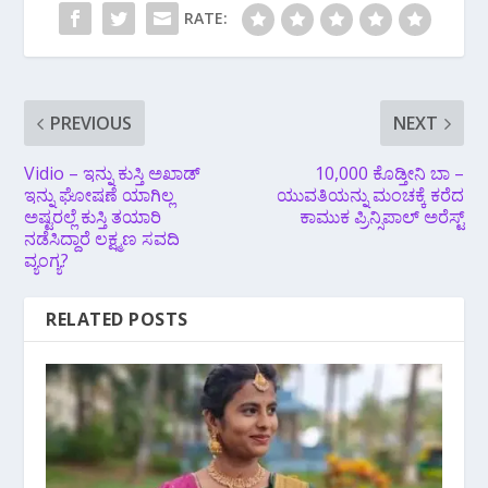
RATE:
PREVIOUS
NEXT
Vidio – ಇನ್ನು ಕುಸ್ತಿ ಅಖಾಡ್
10,000 ಕೊಡ್ತೀನಿ ಬಾ –
ಇನ್ನು ಘೋಷಣೆ ಯಾಗಿಲ್ಲ
ಯುವತಿಯನ್ನು ಮಂಚಕ್ಕೆ ಕರೆದ
ಅಷ್ಟರಲ್ಲೆ ಕುಸ್ತಿ ತಯಾರಿ
ಕಾಮುಕ ಪ್ರಿನ್ಸಿಪಾಲ್ ಅರೆಸ್ಟ್
ನಡೆಸಿದ್ದಾರೆ ಲಕ್ಷ್ಮಣ ಸವದಿ
ವ್ಯಂಗ್ಯ?
RELATED POSTS