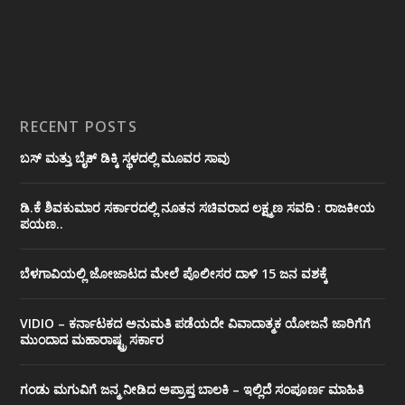
RECENT POSTS
ಬಸ್ ಮತ್ತು ಬೈಕ್ ಡಿಕ್ಕಿ ಸ್ಥಳದಲ್ಲಿ ಮೂವರ ಸಾವು
ಡಿ.ಕೆ ಶಿವಕುಮಾರ ಸರ್ಕಾರದಲ್ಲಿ ನೂತನ ಸಚಿವರಾದ ಲಕ್ಷ್ಮಣ ಸವದಿ : ರಾಜಕೀಯ
ಪಯಣ..
ಬೆಳಗಾವಿಯಲ್ಲಿ ಜೋಜಾಟದ ಮೇಲೆ ಪೊಲೀಸರ ದಾಳಿ 15 ಜನ ವಶಕ್ಕೆ
VIDIO – ಕರ್ನಾಟಕದ ಅನುಮತಿ ಪಡೆಯದೇ ವಿವಾದಾತ್ಮಕ ಯೋಜನೆ ಜಾರಿಗೆಗೆ
ಮುಂದಾದ ಮಹಾರಾಷ್ಟ್ರ ಸರ್ಕಾರ
ಗಂಡು ಮಗುವಿಗೆ ಜನ್ಮ ನೀಡಿದ ಅಪ್ರಾಪ್ತ ಬಾಲಕಿ – ಇಲ್ಲಿದೆ ಸಂಪೂರ್ಣ ಮಾಹಿತಿ