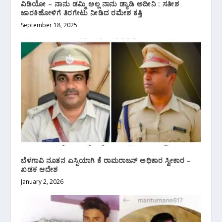
ವಿಡಿಯೋ – ನಾನು ಡಮ್ಮಿ ಅಲ್ಲ ನಾನು ಡ್ಯಾಡಿ ಅದೀನಿ : ಸತೀಶ
ಜಾರಕಿಹೋಳಿಗೆ ತಿರಗೇಟು ನೀಡಿದ ರಮೇಶ ಕತ್ತಿ
September 18, 2025
ಬೆಳಗಾವಿ ನೂತನ ಎಸ್ಪಿಯಾಗಿ ಕೆ ರಾಮರಾಜನ್ ಅಧಿಕಾರ ಸ್ವೀಕಾರ –
ಖಡಕ‌ ಆದೇಶ
January 2, 2026