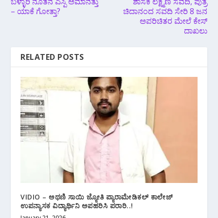
ಬಳ್ಳಾರಿ ನೂತನ‌ ಎಸ್ಪಿ‌ ಅಮಾನತ್ತು
ಶಾಸಕ ಲಕ್ಷ್ಮಣ ಸವದಿ, ಪುತ್ರ
– ಯಾಕೆ ಗೋತ್ತಾ?
ಚಿದಾನಂದ ಸವದಿ ಸೇರಿ 8 ಜನ
ಅಪರಿಚಿತರ ಮೇಲೆ ಕೇಸ್
ದಾಖಲು
RELATED POSTS
VIDIO – ಅಥಣಿ ಸಾಯಿ ಜ್ಯೋತಿ ಪ್ಯಾರಾಮೇಡಿಕಲ್ ಕಾಲೇಜ್
ಉಪನ್ಯಾಸಕ ವಿದ್ಯಾರ್ಥಿನಿ ಅಪಹರಿಸಿ ಪರಾರಿ..!
January 21, 2026