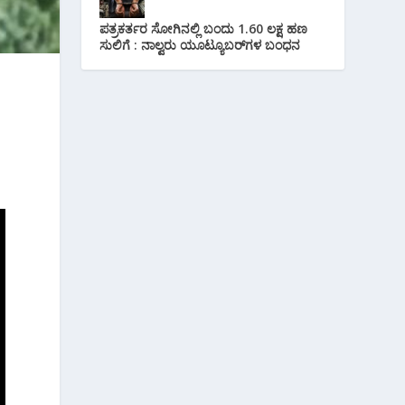
ಪತ್ರಕರ್ತರ ಸೋಗಿನಲ್ಲಿ ಬಂದು 1.60 ಲಕ್ಷ ಹಣ
ಸುಲಿಗೆ : ನಾಲ್ವರು ಯೂಟ್ಯೂಬರ್‌ಗಳ ಬಂಧನ