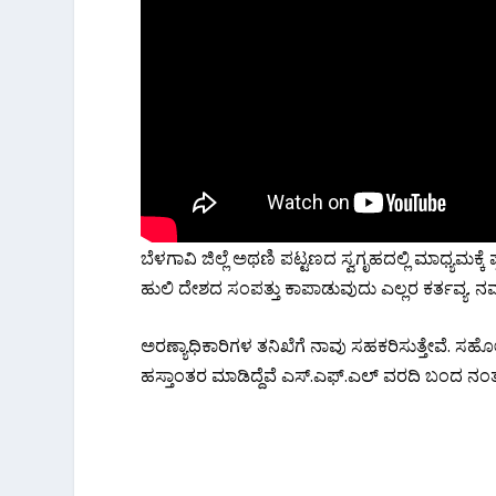
ಬೆಳಗಾವಿ ಜಿಲ್ಲೆ ಅಥಣಿ ಪಟ್ಟಣದ ಸ್ವಗೃಹದಲ್ಲಿ ಮಾಧ್ಯಮಕ್ಕ
ಹುಲಿ ದೇಶದ ಸಂಪತ್ತು ಕಾಪಾಡುವುದು ಎಲ್ಲರ ಕರ್ತವ್ಯ. ನ
ಅರಣ್ಯಾಧಿಕಾರಿಗಳ ತನಿಖೆಗೆ ನಾವು ಸಹಕರಿಸುತ್ತೇವೆ. ಸಹೋ
ಹಸ್ತಾಂತರ ಮಾಡಿದ್ದೆವೆ ಎಸ್.ಎಫ್.ಎಲ್ ವರದಿ ಬಂದ ನಂತರ ಸ