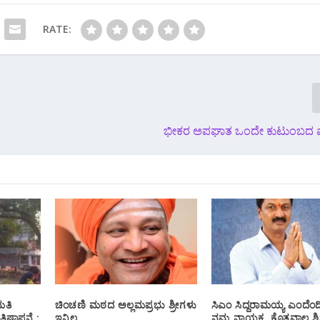
RATE:
ಭೀಕರ ಅಪಘಾತ ಒಂದೇ ಕುಟುಂಬದ 
ಮತಿ
ಚಿಂಚಣಿ ಮಠದ ಅಲ್ಲಮಪ್ರಭು ಶ್ರೀಗಳು
ಸಿಎಂ ಸಿದ್ದರಾಮಯ್ಯ ಎಂದೆಂ
ತಿಷ್ಟಾಪನೆ :
ಇನ್ನಿಲ್ಲ
ನಮ್ಮ ನಾಯಕ, ಕೊತವಾಲ ಶಿಷ್ಯ