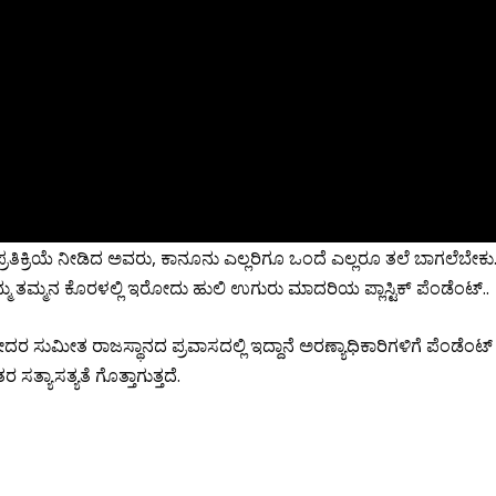
ೆ ಪ್ರತಿಕ್ರಿಯೆ ನೀಡಿದ ಅವರು, ಕಾನೂನು ಎಲ್ಲರಿಗೂ ಒಂದೆ ಎಲ್ಲರೂ ತಲೆ ಬಾಗಲೆಬೇಕು
ಮ್ಮ ತಮ್ಮನ ಕೊರಳಲ್ಲಿ ಇರೋದು ಹುಲಿ ಉಗುರು ಮಾದರಿಯ ಪ್ಲಾಸ್ಟಿಕ್ ಪೆಂಡೆಂಟ್..
ದರ ಸುಮೀತ ರಾಜಸ್ಥಾನದ ಪ್ರವಾಸದಲ್ಲಿ ಇದ್ದಾನೆ ಅರಣ್ಯಾಧಿಕಾರಿಗಳಿಗೆ ಪೆಂಡೆಂಟ್
ತ್ಯಾಸತ್ಯತೆ ಗೊತ್ತಾಗುತ್ತದೆ.