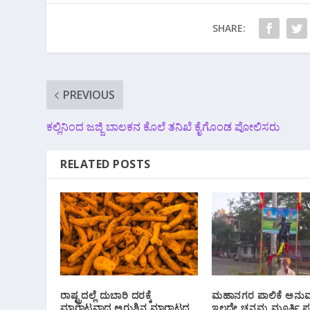
SHARE:
PREVIOUS
ಕಲ್ಲಿನಿಂದ ಜಜ್ಜಿ ಬಾಲಕನ ಕೊಲೆ ತನಿಖೆ ಕೈಗೊಂಡ ಪೋಲಿಸರು
RELATED POSTS
ರಾಷ್ಟ್ರದಲ್ಲೆ ದುಬಾರಿ ದರಕ್ಕೆ
ಮಹಾನಗರ ಪಾಲಿಕೆ ಅನು
ಮಾರಾಟವಾದ ಅರುಶಿನ ಮಾರಾಟದ
ಇಲ್ಲದೇ ಚನ್ನಮ್ಮ ಮೂರ್ತಿ ಪ್ರ