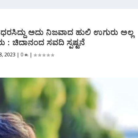
ರಸಿದ್ದು ಅದು ನಿಜವಾದ ಹುಲಿ ಉಗುರು ಅಲ್ಲ
ುರು : ಚಿದಾನಂದ ಸವದಿ ಸ್ಪಷ್ಟನೆ
8, 2023
|
0
|