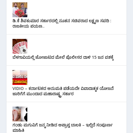
ಡಿ.ಕೆ ಶಿವಕುಮಾರ ಸರ್ಕಾರದಲ್ಲಿ ನೂತನ ಸಚಿವರಾದ ಲಕ್ಷ್ಮಣ ಸವದಿ :
ರಾಜಕೀಯ ಪಯಣ..
ಬೆಳಗಾವಿಯಲ್ಲಿ ಜೋಜಾಟದ ಮೇಲೆ ಪೊಲೀಸರ ದಾಳಿ 15 ಜನ ವಶಕ್ಕೆ
VIDIO – ಕರ್ನಾಟಕದ ಅನುಮತಿ ಪಡೆಯದೇ ವಿವಾದಾತ್ಮಕ ಯೋಜನೆ
ಜಾರಿಗೆಗೆ ಮುಂದಾದ ಮಹಾರಾಷ್ಟ್ರ ಸರ್ಕಾರ
ಗಂಡು ಮಗುವಿಗೆ ಜನ್ಮ ನೀಡಿದ ಅಪ್ರಾಪ್ತ ಬಾಲಕಿ – ಇಲ್ಲಿದೆ ಸಂಪೂರ್ಣ
ಮಾಹಿತಿ