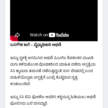
ಬಸಗೌಡ ಕಾಗೆ – ವೈಧ್ಯಾಧಿಕಾರಿ ಅಥಣಿ
ಇನ್ನೂ ಸ್ಥಳಕ್ಕೆ ಆಗಮಿಸಿದ ಅಥಣಿ ಪಿಎಸ್ಐ ಶಿವಶಂಕರ ಮುಖರಿ
ಮಗು ಕಳೆದುಕೊಂಡ ಪೋಷಕರಿಂದ ಮಾಹಿತಿ ಪಡೆದು ಆಸ್ಪತ್ರೆಯ
ಸಿಸಿ ಕ್ಯಾಮರಾ ತಪಾಸಣೆ ನಡೆಸುತ್ತಿದ್ದಂತೆ ನರ್ಸ ವೇಷದಲ್ಲಿ ಬಂದ
ಮಹಿಳೆಯೊಬ್ಬಳು ಆಸ್ಪತ್ರೆಗೆ ಎಂಟ್ರಿ ಕೊಟ್ಟಿರುವ ದೃಶ್ಯ
ಕಂಡುಬಂದಿದೆ.
ಇನ್ನೂ ಸಿಸಿ ಟಿವಿ ಫೋಟೆಜ ಆಧರಿಸಿ ಕಳ್ಳಿಯನ್ನ ಹಿಡಿಯಲು ಅಥಣಿ
ಪೋಲಿಸರು ಬಲೆ ಬೀಸಿದ್ದಾರೆ.