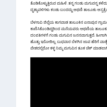
ತೊಡಿಕೊಳ್ಳುತ್ತಿರುವ ಮಹಿಳೆ. ತನ್ನ ಗಂಡು ಮಗುವನ್ನ 
ದೃಶ್ಯಾವಳಿಗಳು ಕಂಡು ಬಂದದ್ದು ಅಥಣಿ ತಾಲೂಕು ಆಸ್ಪತ್ರೆಯ
ಬೆಳಗಾವಿ‌ ಜಿಲ್ಲೆಯ ಕಾಗವಾಡ ತಾಲೂಕಿನ ಐನಾಪುರ ಗ
ಕಾಣಿಸಿಕೊಂಡಿದ್ದರಿಂದ ಮನೆಯವರು ಅಥಣಿಯ ತಾಲೂಕು ಆಸ್ಪ
ದಂಪತಿಗಳಿಗೆ ಗಂಡು ಮಗುವಿನ ಜನನವಾಗುತ್ತದೆ. ಹೀಗಾ
ಹೊತ್ತು ಇರೋದಿಲ್ಲ. ಬುಧವಾರ ಬೆಳಗಿನ ಜಾವ ಹೆರಿಗೆ ವಾರ್ಡ್
ವೇಶದಲ್ಲಿರೋ ಕಳ್ಳಿ ನಿಮ್ಮ ಮಗುವಿನ ತೂಕ ಚೆಕ್ ಮಾಡಲ