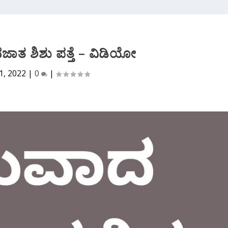
ಾತ ಶಿಶು ಪತ್ತೆ – ವಿಡಿಯೋ
1, 2022
|
0
|