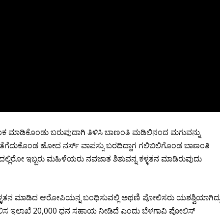
ತೂಕ ಮಾಡಿಕೊಂಡು ಬರುವುದಾಗಿ ತಿಳಿಸಿ ಬಾಣಂತಿ ಮಡಿಲಿನಂದ ಮಗುವನ್ನು
ನ ತೆಗೆದುಕೊಂಡ ಹೋದ ನರ್ಸ್ ವಾಪಸ್ಸು ಬರದಿದ್ದಾಗ ಗಲಿಬಿಲಿಗೊಂಡ ಬಾಣಂತಿ
 ವೇಶದಲ್ಲಿರೋ ಇಬ್ಬರು ಮಹಿಳೆಯರು ನವಜಾತ ಶಿಶುವನ್ನ ಕಳ್ಳತನ ಮಾಡಿರುವುದು
ಳತನ ಮಾಡಿದ ಆರೋಪಿಯನ್ನ ಬಂಧಿಸುವಲ್ಲಿ ಅಥಣಿ‌ ಪೋಲಿಸರು‌ ಯಶಶ್ವಿಯಾಗಿದ್ದ
ಲಿಸ ಇಲಾಖೆ 20,000 ಧನ ಸಹಾಯ ನೀಡಿದೆ ಎಂದು ಬೆಳಗಾವಿ ಪೋಲಿಸ್