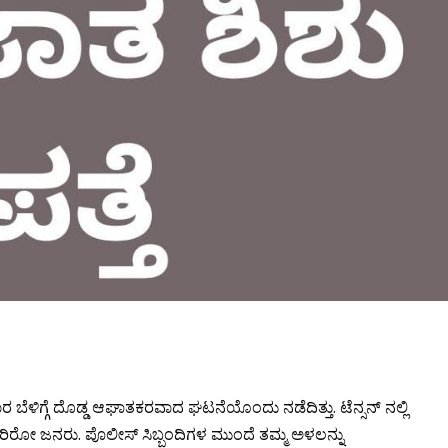
ಾರ ಬೆಳಿಗ್ಗೆ ದೊಡ್ಡ ಆಘಾತಕರವಾದ ಘಟನೆಯೊಂದು ನಡೆದಿತ್ತು. ಟೆನ್ಸನ್ ನಲ್ಲಿ
 ಸೇರಿರೋ ಜನರು. ಪೊಲೀಸ್ ಸಿಬ್ಬಂದಿಗಳ ಮುಂದೆ ತಮ್ಮ ಅಳಲನ್ನು