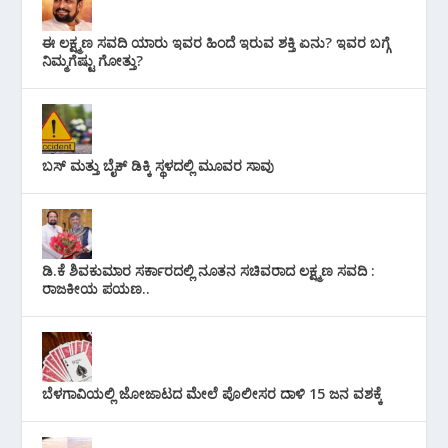
ಈ ಲಕ್ಷ್ಮಣ ಸವದಿ ಯಾರು ಇವರ ಹಿಂದೆ ಇರುವ ಶಕ್ತಿ ಏನು? ಇವರ ಬಗ್ಗೆ
ನಿಮ್ಮಗೆಷ್ಟು ಗೋತ್ತು?
ಬಸ್ ಮತ್ತು ಬೈಕ್ ಡಿಕ್ಕಿ ಸ್ಥಳದಲ್ಲಿ ಮೂವರ ಸಾವು
ಡಿ.ಕೆ ಶಿವಕುಮಾರ ಸರ್ಕಾರದಲ್ಲಿ ನೂತನ ಸಚಿವರಾದ ಲಕ್ಷ್ಮಣ ಸವದಿ :
ರಾಜಕೀಯ ಪಯಣ..
ಬೆಳಗಾವಿಯಲ್ಲಿ ಜೋಜಾಟದ ಮೇಲೆ ಪೊಲೀಸರ ದಾಳಿ 15 ಜನ ವಶಕ್ಕೆ