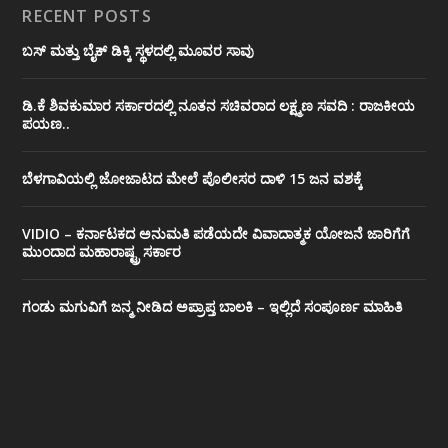
RECENT POSTS
ಬಸ್ ಮತ್ತು ಬೈಕ್ ಡಿಕ್ಕಿ ಸ್ಥಳದಲ್ಲಿ ಮೂವರ ಸಾವು
ಡಿ.ಕೆ ಶಿವಕುಮಾರ ಸರ್ಕಾರದಲ್ಲಿ ನೂತನ ಸಚಿವರಾದ ಲಕ್ಷ್ಮಣ ಸವದಿ : ರಾಜಕೀಯ
ಪಯಣ..
ಬೆಳಗಾವಿಯಲ್ಲಿ ಜೋಜಾಟದ ಮೇಲೆ ಪೊಲೀಸರ ದಾಳಿ 15 ಜನ ವಶಕ್ಕೆ
VIDIO – ಕರ್ನಾಟಕದ ಅನುಮತಿ ಪಡೆಯದೇ ವಿವಾದಾತ್ಮಕ ಯೋಜನೆ ಜಾರಿಗೆಗೆ
ಮುಂದಾದ ಮಹಾರಾಷ್ಟ್ರ ಸರ್ಕಾರ
ಗಂಡು ಮಗುವಿಗೆ ಜನ್ಮ ನೀಡಿದ ಅಪ್ರಾಪ್ತ ಬಾಲಕಿ – ಇಲ್ಲಿದೆ ಸಂಪೂರ್ಣ ಮಾಹಿತಿ