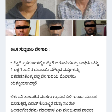
ಉ.ಕ‌ ಸುದ್ದಿಜಾಲ ಬೆಳಗಾವಿ :
ಒಟ್ಟು 5 ಪ್ರಕರಣಗಳಲ್ಲಿ ಒಟ್ಟು 9 ಆರೋಪಿಗಳನ್ನು ಬಂಧಿಸಿ ಒಟ್ಟು
1 ಲಕ್ಷ 1 ಸಾವಿರ ರೂಪಾಯಿ ಮೌಲ್ಯದ ವಸ್ತುಗಳನ್ನು
ವಶಪಡಸಿಕೊಳ್ಳುವಲ್ಲಿ ಬೆಳಗಾವಿಯ ಪೊಲೀಸರು
ಯಶಸ್ವಿಯಾಗಿದ್ದಾರೆ.
ಬೆಳಗಾವಿ ತಾಲೂಕಿನ ಮುತಗಾ ಗ್ರಾಮದ ಬಳಿ ಗಾಂಜಾ ಮಾರಾಟ
ಮಾಡುತ್ತಿದ್ದ, ವಿನುತ್ ಕೊಣ್ಣೂರ ಮತ್ತು ಸೂರಜ್
ಹಿಂಡಲಗೇಕರನನ್ನು ಮಾರಿಹಾಳ ಪಿಐ ಮಂಜುನಾಥ ನಾಯಿಕ