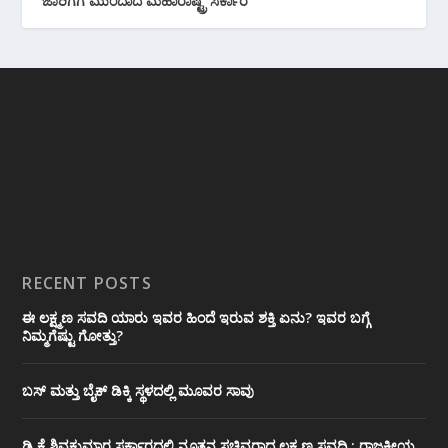
ಜಾರಿಗೆಗೆ ಮುಂದಾದ ಮಹಾರಾಷ್ಟ್ರ ಸರ್ಕಾರ
RECENT POSTS
ಈ ಲಕ್ಷ್ಮಣ ಸವದಿ ಯಾರು ಇವರ ಹಿಂದೆ ಇರುವ ಶಕ್ತಿ ಏನು? ಇವರ ಬಗ್ಗೆ
ನಿಮ್ಮಗೆಷ್ಟು ಗೋತ್ತು?
ಬಸ್ ಮತ್ತು ಬೈಕ್ ಡಿಕ್ಕಿ ಸ್ಥಳದಲ್ಲಿ ಮೂವರ ಸಾವು
ಡಿ.ಕೆ ಶಿವಕುಮಾರ ಸರ್ಕಾರದಲ್ಲಿ ನೂತನ ಸಚಿವರಾದ ಲಕ್ಷ್ಮಣ ಸವದಿ : ರಾಜಕೀಯ