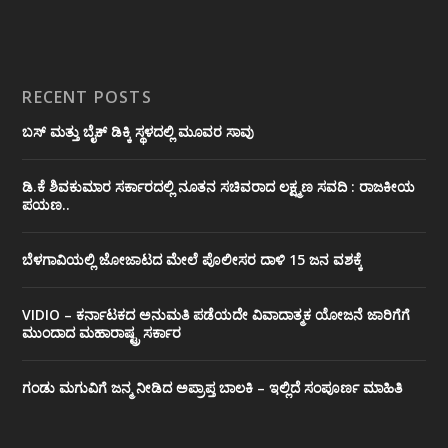
RECENT POSTS
ಬಸ್ ಮತ್ತು ಬೈಕ್ ಡಿಕ್ಕಿ ಸ್ಥಳದಲ್ಲಿ ಮೂವರ ಸಾವು
ಡಿ.ಕೆ ಶಿವಕುಮಾರ ಸರ್ಕಾರದಲ್ಲಿ ನೂತನ ಸಚಿವರಾದ ಲಕ್ಷ್ಮಣ ಸವದಿ : ರಾಜಕೀಯ
ಪಯಣ..
ಬೆಳಗಾವಿಯಲ್ಲಿ ಜೋಜಾಟದ ಮೇಲೆ ಪೊಲೀಸರ ದಾಳಿ 15 ಜನ ವಶಕ್ಕೆ
VIDIO – ಕರ್ನಾಟಕದ ಅನುಮತಿ ಪಡೆಯದೇ ವಿವಾದಾತ್ಮಕ ಯೋಜನೆ ಜಾರಿಗೆಗೆ
ಮುಂದಾದ ಮಹಾರಾಷ್ಟ್ರ ಸರ್ಕಾರ
ಗಂಡು ಮಗುವಿಗೆ ಜನ್ಮ ನೀಡಿದ ಅಪ್ರಾಪ್ತ ಬಾಲಕಿ – ಇಲ್ಲಿದೆ ಸಂಪೂರ್ಣ ಮಾಹಿತಿ