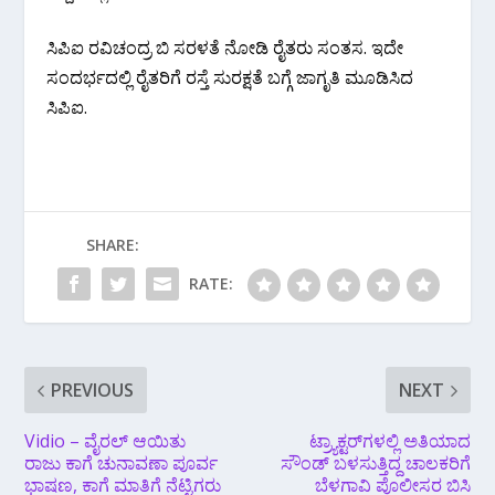
ಸಿಪಿಐ ರವಿಚಂದ್ರ ಬಿ ಸರಳತೆ ನೋಡಿ ರೈತರು ಸಂತಸ. ಇದೇ
ಸಂದರ್ಭದಲ್ಲಿ ರೈತರಿಗೆ ರಸ್ತೆ ಸುರಕ್ಷತೆ ಬಗ್ಗೆ ಜಾಗೃತಿ ಮೂಡಿಸಿದ
ಸಿಪಿಐ.
SHARE:
RATE:
PREVIOUS
NEXT
Vidio – ವೈರಲ್ ಆಯಿತು
ಟ್ರ್ಯಾಕ್ಟರ್‌ಗಳಲ್ಲಿ ಅತಿಯಾದ
ರಾಜು ಕಾಗೆ ಚುನಾವಣಾ ಪೂರ್ವ
ಸೌಂಡ್ ಬಳಸುತ್ತಿದ್ದ ಚಾಲಕರಿಗೆ
ಭಾಷಣ, ಕಾಗೆ ಮಾತಿಗೆ ನೆಟ್ಟಿಗರು
ಬೆಳಗಾವಿ ಪೊಲೀಸರ ಬಿಸಿ