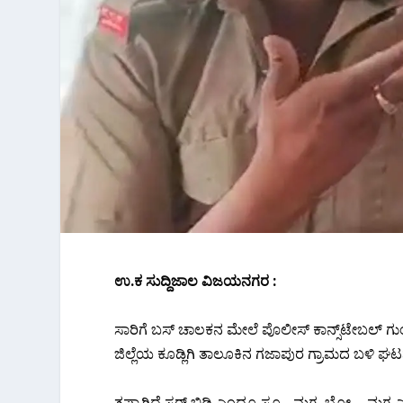
ಉ.ಕ ಸುದ್ದಿಜಾಲ ವಿಜಯನಗರ :
ಸಾರಿಗೆ ಬಸ್ ಚಾಲಕನ ಮೇಲೆ ಪೊಲೀಸ್ ಕಾನ್ಸ್‌ಟೇಬಲ್ ಗ
ಜಿಲ್ಲೆಯ ಕೂಡ್ಲಿಗಿ ತಾಲೂಕಿನ ಗಜಾಪುರ ಗ್ರಾಮದ ಬಳಿ ಘಟನ
ತಪ್ಪಾಗಿದೆ ಸರ್ ಬಿಡಿ ಎಂದ್ರೂ ಸೂ….ಮಗ, ಬೋ…. ಮಗ ಎಂದ