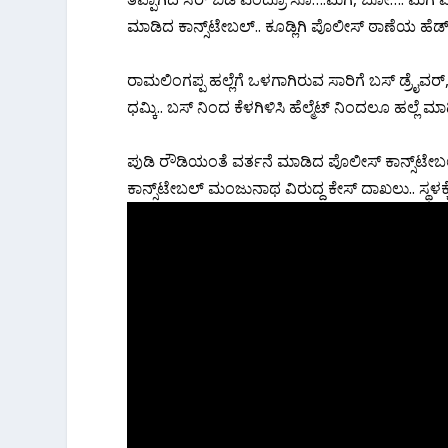
ಮಾಡಿದ ಕಾನ್ಸ್‌ಟೇಬಲ್.. ಕೂಡ್ಲಿಗಿ ಪೊಲೀಸ್ ಠಾಣೆಯ ಹೆಡ
ರಾಮಲಿಂಗಪ್ಪ ಹಲ್ಲೆಗೆ ಒಳಗಾಗಿರುವ ಸಾರಿಗೆ ಬಸ್ ಡ್ರೈವ
ಧಮ್ಕಿ.. ಬಸ್ ನಿಂದ ಕೆಳಗಿಳಿಸಿ ಹೆಲ್ಮೆಟ್ ನಿಂದಲೂ ಹಲ್ಲೆ ಮ
ಪುಡಿ ರೌಡಿಯಂತೆ ವರ್ತನೆ ಮಾಡಿದ ಪೊಲೀಸ್ ಕಾನ್ಸ್‌ಟೇಬಲ್
ಕಾನ್ಸ್‌ಟೇಬಲ್ ಮಂಜುನಾಥ ವಿರುದ್ದ ಕೇಸ್ ದಾಖಲು.. ಸ್ಥಳಕ್ಕೆ