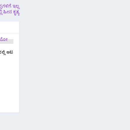
ರಗಳಿಗೆ ಇಲ್ಲ
್ಲಿ ಹೀನ ಕೃತ್ಯ
ನಲ್ಲಿ ಆಟ