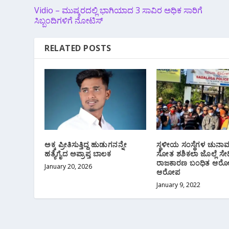
Vidio – ಮುಷ್ಕರದಲ್ಲಿ ಭಾಗಿಯಾದ 3 ಸಾವಿರ ಅಧಿಕ ಸಾರಿಗೆ
ಸಿಬ್ಬಂದಿಗಳಿಗೆ ನೋಟಿಸ್
RELATED POSTS
ಅಕ್ಕ ಪ್ರೀತಿಸುತ್ತಿದ್ದ ಹುಡುಗನನ್ನೇ
ಸ್ಥಳೀಯ ಸಂಸ್ಥೆಗಳ ಚುನಾವ
ಹತ್ಯೆಗೈದ ಅಪ್ರಾಪ್ತ ಬಾಲಕ
ಸೋತ ಶಶಿಕಲಾ ಜೊಲ್ಲೆ ಸೇ
ರಾಜಕಾರಣ ಬಂಧಿತ ಆರೋ
January 20, 2026
ಆರೋಪ
January 9, 2022