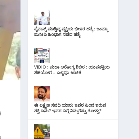
ಪೈನಾನ್ಸ್ ಮಾಡ್ತಿದ್ದ ವ್ಯಕ್ತಿಯ ಭೀಕರ‌ ಹತ್ಯೆ : ಜುಮ್ಮಾ
ಮಸೀದಿ ಹಿಂಭಾಗ ನಡೆದ ಹತ್ಯೆ
VIDIO : ಮಹಾ ಆರೋಗ್ಯ ಶಿಬಿರ : ಯುವಶಕ್ತಿಯ
ಸಹಯೋಗ – ಎಲ್ಲವೂ ಉಚಿತ
ಈ ಲಕ್ಷ್ಮಣ ಸವದಿ ಯಾರು ಇವರ ಹಿಂದೆ ಇರುವ
ಶಕ್ತಿ ಏನು? ಇವರ ಬಗ್ಗೆ ನಿಮ್ಮಗೆಷ್ಟು ಗೋತ್ತು?
ರ
ೆ