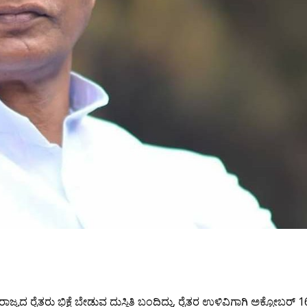
್ಯದ ರೈತರು ಭಿಕ್ಷೆ ಬೇಡುವ ದುಸ್ಥಿತಿ ಬಂದಿದ್ದು, ರೈತರ ಉಳಿವಿಗಾಗಿ ಅಕ್ಟೋಬರ್ 1