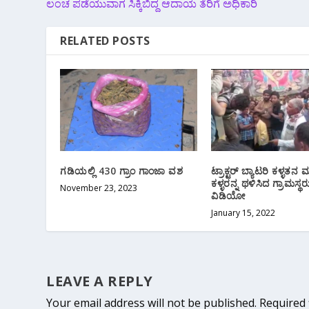
ಲಂಚ ಪಡೆಯುವಾಗ ಸಿಕ್ಕಿಬಿದ್ದ ಆದಾಯ ತೆರಿಗೆ ಅಧಿಕಾರಿ
RELATED POSTS
ಗಡಿಯಲ್ಲಿ 430 ಗ್ರಾಂ ಗಾಂಜಾ ವಶ
ಟ್ರಾಕ್ಟರ್ ಬ್ಯಾಟರಿ ಕಳ್ಳತನ ಮಾ
ಕಳ್ಳರನ್ನ ಥಳಿಸಿದ ಗ್ರಾಮಸ್ಥರ
November 23, 2023
ವಿಡಿಯೋ
January 15, 2022
LEAVE A REPLY
Your email address will not be published.
Required 