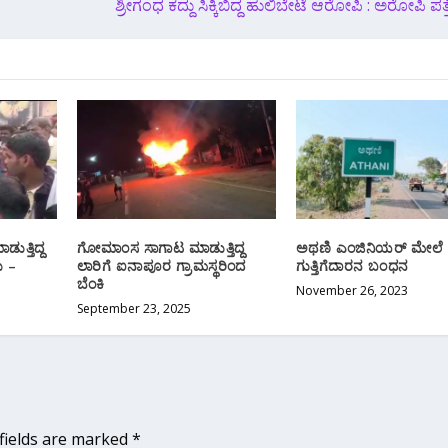
ಶ್ರೀಗಂಧ ಕದ್ದು ಸಿಕ್ಕಿಬಿದ್ದ ಹುಲಿಬೇಟೆ ಆರೋಪಿ : ಅರೋಪಿ ಪತ್ತೆ
ಡುತ್ತಿದ್ದ
ಗೋಮಾಂಸ ಸಾಗಾಟ ಮಾಡುತ್ತಿದ್ದ
ಅಥಣಿ ಎಂಜಿನಿಯರ್ ಮೇಲೆ ಹಲ
ು –
ಲಾರಿಗೆ ಐನಾಪೂರ ಗ್ರಾಮಸ್ಥರಿಂದ
ಗುತ್ತಿಗೆದಾರನ ಬಂಧನ
ಬೆಂಕಿ
November 26, 2023
September 23, 2025
fields are marked
*