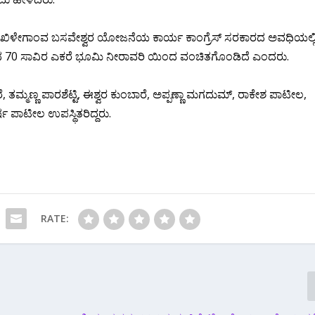
ದ ಖಿಳೇಗಾಂವ ಬಸವೇಶ್ವರ ಯೋಜನೆಯ ಕಾರ್ಯ ಕಾಂಗ್ರೆಸ್ ಸರಕಾರದ ಅವಧಿಯಲ್ಲ
ತ್ರದ 70 ಸಾವಿರ ಎಕರೆ ಭೂಮಿ ನೀರಾವರಿ ಯಿಂದ ವಂಚಿತಗೊಂಡಿದೆ ಎಂದರು.
ಮ್ಮಣ್ಣ ಪಾರಶೆಟ್ಟಿ, ಈಶ್ವರ ಕುಂಬಾರೆ, ಅಪ್ಪಣ್ಣಾ ಮಗದುಮ್, ರಾಕೇಶ ಪಾಟೀಲ,
್ಷ ಪಾಟೀಲ ಉಪಸ್ಥಿತರಿದ್ದರು.
RATE: