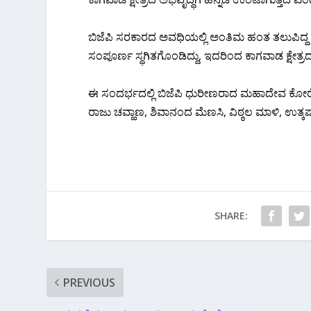
ಬಿಜೆಪಿ ಸರಕಾರದ ಅವಧಿಯಲ್ಲಿ ಅಂತಿಮ ಹಂತ ತಲುಪಿದ್
ಸಂಪೂರ್ಣ ಸ್ಥಗಿತಗೊಂಡಿದ್ದು, ಇದರಿಂದ ಕಾಗವಾಡ ಕ್ಷೇ
ಈ ಸಂದರ್ಭದಲ್ಲಿ ಬಿಜೆಪಿ ಧುರೀಣರಾದ ಮಹಾದೇವ ಕೋರೆ, ತ
ರಾಜು ಚವ್ಹಾಣ, ಶಿವಾನಂದ ಮೆಣಸಿ, ವಿಠ್ಠಲ ಮಾಳಿ, ಉತ್ಕರ
SHARE:
PREVIOUS