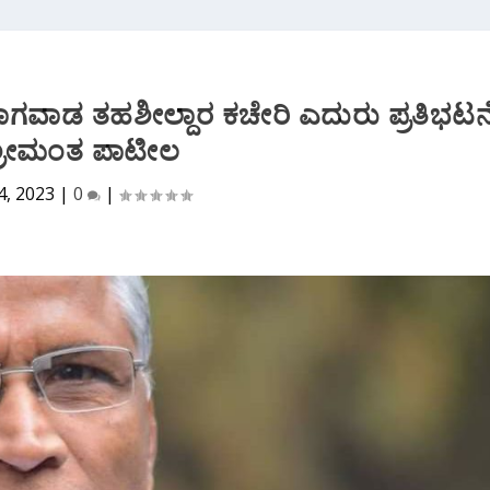
ಗವಾಡ ತಹಶೀಲ್ದಾರ ಕಚೇರಿ ಎದುರು ಪ್ರತಿಭಟನ
ಶ್ರೀಮಂತ ಪಾಟೀಲ
4, 2023
|
0
|