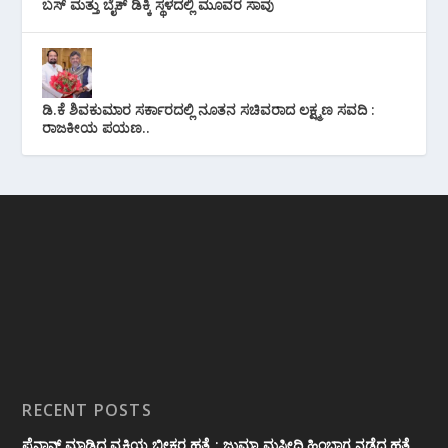
ಬಸ್ ಮತ್ತು ಬೈಕ್ ಡಿಕ್ಕಿ ಸ್ಥಳದಲ್ಲಿ ಮೂವರ ಸಾವು
ಡಿ.ಕೆ ಶಿವಕುಮಾರ ಸರ್ಕಾರದಲ್ಲಿ ನೂತನ ಸಚಿವರಾದ ಲಕ್ಷ್ಮಣ ಸವದಿ :
ರಾಜಕೀಯ ಪಯಣ..
RECENT POSTS
ಪೈನಾನ್ಸ್ ಮಾಡ್ತಿದ್ದ ವ್ಯಕ್ತಿಯ ಭೀಕರ‌ ಹತ್ಯೆ : ಜುಮ್ಮಾ ಮಸೀದಿ ಹಿಂಭಾಗ ನಡೆದ ಹತ್ಯೆ