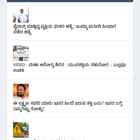
ಪೈನಾನ್ಸ್ ಮಾಡ್ತಿದ್ದ ವ್ಯಕ್ತಿಯ ಭೀಕರ‌ ಹತ್ಯೆ : ಜುಮ್ಮಾ ಮಸೀದಿ ಹಿಂಭಾಗ
ನಡೆದ ಹತ್ಯೆ
VIDIO : ಮಹಾ ಆರೋಗ್ಯ ಶಿಬಿರ : ಯುವಶಕ್ತಿಯ ಸಹಯೋಗ – ಎಲ್ಲವೂ
ಉಚಿತ
ಈ ಲಕ್ಷ್ಮಣ ಸವದಿ ಯಾರು ಇವರ ಹಿಂದೆ ಇರುವ ಶಕ್ತಿ ಏನು? ಇವರ ಬಗ್ಗೆ
ನಿಮ್ಮಗೆಷ್ಟು ಗೋತ್ತು?