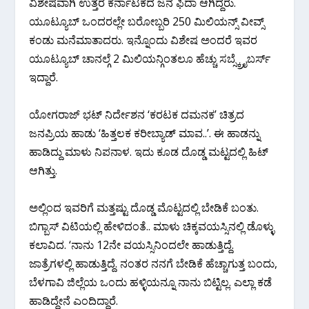
ವಿಶೇಷವಾಗಿ ಉತ್ತರ ಕರ್ನಾಟಕದ ಜನ ಫಿದಾ ಆಗಿದ್ದರು.
ಯೂಟ್ಯೂಬ್ ಒಂದರಲ್ಲೇ ಬರೋಬ್ಬರಿ 250 ಮಿಲಿಯನ್ಸ್ ವೀವ್ಸ್
ಕಂಡು ಮನೆಮಾತಾದರು. ಇನ್ನೊಂದು ವಿಶೇಷ ಅಂದರೆ ಇವರ
ಯೂಟ್ಯೂಬ್ ಚಾನಲ್ಗೆ 2 ಮಿಲಿಯನ್ಗಿಂತಲೂ ಹೆಚ್ಚು ಸಬ್ಸ್ಕ್ರೈಬರ್ಸ್
ಇದ್ದಾರೆ.
ಯೋಗರಾಜ್ ಭಟ್ ನಿರ್ದೇಶನ ‘ಕರಟಕ ದಮನಕ’ ಚಿತ್ರದ
ಜನಪ್ರಿಯ ಹಾಡು ‘ಹಿತ್ತಲಕ ಕರೀಬ್ಯಾಡ್ ಮಾವ..’. ಈ ಹಾಡನ್ನು
ಹಾಡಿದ್ದು ಮಾಳು ನಿಪನಾಳ. ಇದು ಕೂಡ ದೊಡ್ಡ ಮಟ್ಟದಲ್ಲಿ ಹಿಟ್
ಆಗಿತ್ತು.
ಅಲ್ಲಿಂದ ಇವರಿಗೆ ಮತ್ತಷ್ಟು ದೊಡ್ಡ ಮೊಟ್ಟದಲ್ಲಿ ಬೇಡಿಕೆ ಬಂತು.
ಬಿಗ್ಬಾಸ್ ವಿಟಿಯಲ್ಲಿ ಹೇಳಿದಂತೆ.. ಮಾಳು ಚಿಕ್ಕವಯಸ್ಸಿನಲ್ಲಿ ಡೊಳ್ಳು
ಕಲಾವಿದ. ‘ನಾನು 12ನೇ ವಯಸ್ಸಿನಿಂದಲೇ ಹಾಡುತ್ತಿದ್ದೆ.
ಜಾತ್ರೆಗಳಲ್ಲಿ ಹಾಡುತ್ತಿದ್ದೆ. ನಂತರ ನನಗೆ ಬೇಡಿಕೆ ಹೆಚ್ಚಾಗುತ್ತ ಬಂದು,
ಬೆಳಗಾವಿ ಜಿಲ್ಲೆಯ ಒಂದು ಹಳ್ಳಿಯನ್ನೂ ನಾನು ಬಿಟ್ಟಿಲ್ಲ. ಎಲ್ಲಾ ಕಡೆ
ಹಾಡಿದ್ದೇನೆ ಎಂದಿದ್ದಾರೆ.