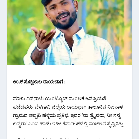
ಉ.ಕ ಸುದ್ದಿಜಾಲ ರಾಯಬಾಗ :
ಮಾಳು ನಿಪನಾಳು ಯೂಟ್ಯೂಬ್‌ ಮೂಲಕ ಜನಪ್ರಿಯತೆ
ಪಡೆದವರು. ಬೆಳಗಾವಿ ಜಿಲ್ಲೆಯ ರಾಯಭಾಗ ತಾಲೂಕಿನ ನಿಪನಾಳ
ಗ್ರಾಮದ ಅಪ್ಪಟ ಹಳ್ಳಿಯ ಪ್ರತಿಭೆ. ಇವರ ‘ನಾ ಡ್ರೈವರಾ, ನೀ ನನ್ನ
ಲವ್ವರಾ’ ಎಂಬ ಹಾಡು ಇಡೀ ಕರ್ನಾಟಕದಲ್ಲಿ ಸಂಚಲನ ಸೃಷ್ಟಿಸಿತ್ತು.