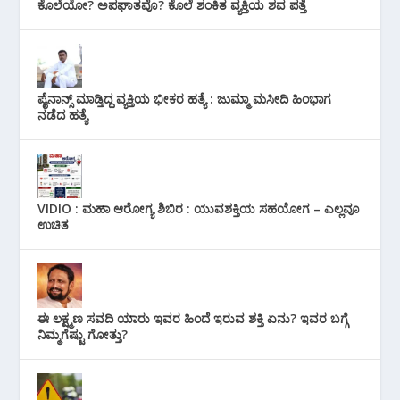
ಕೊಲೆಯೋ? ಅಪಘಾತವೊ? ಕೊಲೆ ಶಂಕಿತ ವ್ಯಕ್ತಿಯ ಶವ ಪತ್ತೆ
ಪೈನಾನ್ಸ್ ಮಾಡ್ತಿದ್ದ ವ್ಯಕ್ತಿಯ ಭೀಕರ‌ ಹತ್ಯೆ : ಜುಮ್ಮಾ ಮಸೀದಿ ಹಿಂಭಾಗ
ನಡೆದ ಹತ್ಯೆ
VIDIO : ಮಹಾ ಆರೋಗ್ಯ ಶಿಬಿರ : ಯುವಶಕ್ತಿಯ ಸಹಯೋಗ – ಎಲ್ಲವೂ
ಉಚಿತ
ಈ ಲಕ್ಷ್ಮಣ ಸವದಿ ಯಾರು ಇವರ ಹಿಂದೆ ಇರುವ ಶಕ್ತಿ ಏನು? ಇವರ ಬಗ್ಗೆ
ನಿಮ್ಮಗೆಷ್ಟು ಗೋತ್ತು?