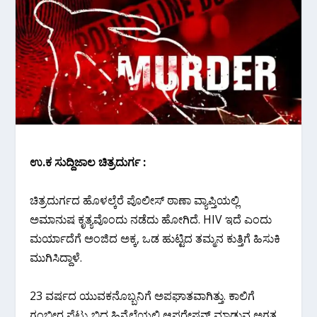
ಉ.ಕ ಸುದ್ದಿಜಾಲ ಚಿತ್ರದುರ್ಗ :
ಚಿತ್ರದುರ್ಗದ ಹೊಳಲ್ಕೆರೆ ಪೊಲೀಸ್ ಠಾಣಾ ವ್ಯಾಪ್ತಿಯಲ್ಲಿ
ಅಮಾನುಷ ಕೃತ್ಯವೊಂದು ನಡೆದು ಹೋಗಿದೆ. HIV ಇದೆ ಎಂದು
ಮರ್ಯಾದೆಗೆ ಅಂಜಿದ ಅಕ್ಕ, ಒಡ ಹುಟ್ಟಿದ ತಮ್ಮನ ಕುತ್ತಿಗೆ ಹಿಸುಕಿ
ಮುಗಿಸಿದ್ದಾಳೆ.
23 ವರ್ಷದ ಯುವಕನೊಬ್ಬನಿಗೆ ಅಪಘಾತವಾಗಿತ್ತು. ಕಾಲಿಗೆ
ಗಂಭೀರ ಪೆಟ್ಟು ಬಿದ್ದ ಹಿನ್ನೆಲೆಯಲ್ಲಿ ಆಪರೇಷನ್‌ ಮಾಡುವ ಅಗತ್ಯ