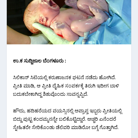
ಉ.ಕ ಸುದ್ದಿಜಾಲ ಬೆಂಗಳೂರು :
ಸಿಲಿಕಾನ್ ಸಿಟಿಯಲ್ಲಿ ಕರುಣಾಜನಕ ಘಟನೆ ನಡೆದು ಹೋಗಿದೆ.
ಪ್ರೀತಿ ಮಾಡಿ, ಆ ಪ್ರೀತಿ ದೈಹಿಕ ಸಂಪರ್ಕಕ್ಕೆ ತಿರುಗಿ ಇದೀಗ ಬಾಳಿ
ಬದುಕಬೇಕಾಗಿದ್ದ ಶಿಶುವೊಂದು ಸಾವನ್ನಪ್ಪಿದೆ.
ಹೌದು, ಹದಿಹರೆಯದ ವಯಸ್ಸಿನಲ್ಲಿ ಅಪ್ರಾಪ್ತ ಇಬ್ಬರು ಪ್ರೀತಿಯಲ್ಲಿ
ಬಿದ್ದು ಪುಟ್ಟ ಕಂದಮ್ಮನನ್ನೇ ಬಲಿಕೊಟ್ಟಿದ್ದಾರೆ. ಅಚ್ಚರಿ ಏನೆಂದರೆ
ಸ್ನೇಹಿತರೇ ಸೇರಿಕೊಂಡು ಡೆಲಿವರಿ ಮಾಡಿರೋ ಬಗ್ಗೆ ಗೊತ್ತಾಗಿದೆ.