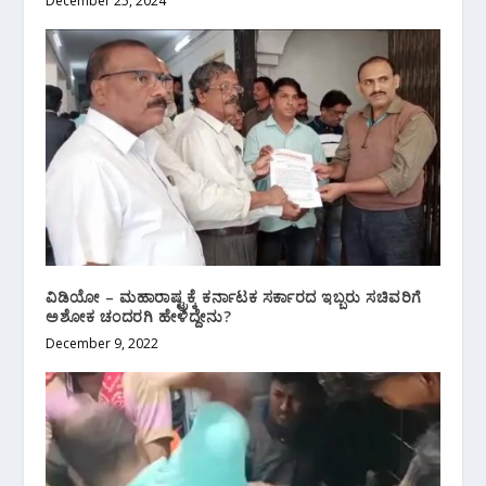
December 25, 2024
ವಿಡಿಯೋ – ಮಹಾರಾಷ್ಟ್ರಕ್ಕೆ ಕರ್ನಾಟಕ ಸರ್ಕಾರದ ಇಬ್ಬರು ಸಚಿವರಿಗೆ
ಅಶೋಕ ಚಂದರಗಿ ಹೇಳಿದ್ದೇನು?
December 9, 2022