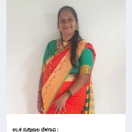
ಉ.ಕ ಸುದ್ದಿಜಾಲ ಬೆಳಗಾವಿ :