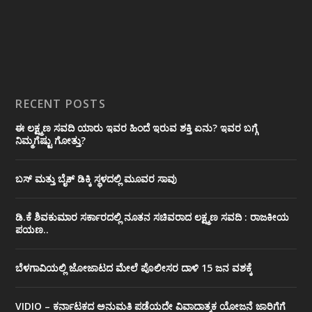
RECENT POSTS
ಈ ಲಕ್ಷ್ಮಣ ಸವದಿ ಯಾರು ಇವರ ಹಿಂದೆ ಇರುವ ಶಕ್ತಿ ಏನು? ಇವರ ಬಗ್ಗೆ
ನಿಮ್ಮಗೆಷ್ಟು ಗೋತ್ತು?
ಬಸ್ ಮತ್ತು ಬೈಕ್ ಡಿಕ್ಕಿ ಸ್ಥಳದಲ್ಲಿ ಮೂವರ ಸಾವು
ಡಿ.ಕೆ ಶಿವಕುಮಾರ ಸರ್ಕಾರದಲ್ಲಿ ನೂತನ ಸಚಿವರಾದ ಲಕ್ಷ್ಮಣ ಸವದಿ : ರಾಜಕೀಯ
ಪಯಣ..
ಬೆಳಗಾವಿಯಲ್ಲಿ ಜೋಜಾಟದ ಮೇಲೆ ಪೊಲೀಸರ ದಾಳಿ 15 ಜನ ವಶಕ್ಕೆ
VIDIO – ಕರ್ನಾಟಕದ ಅನುಮತಿ ಪಡೆಯದೇ ವಿವಾದಾತ್ಮಕ ಯೋಜನೆ ಜಾರಿಗೆಗೆ