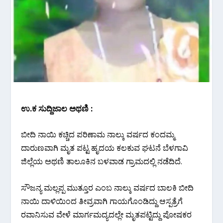
ಉ.ಕ ಸುದ್ದಿಜಾಲ ಅಥಣಿ :
ಬೀದಿ ನಾಯಿ ಕಚ್ಚಿದ ಪರಿಣಾಮ ನಾಲ್ಕು ವರ್ಷದ ಕಂದಮ್ಮ
ದಾರುಣವಾಗಿ ಮೃತ ಪಟ್ಟ ಹೃದಯ ಕಲಕುವ ಘಟನೆ ಬೆಳಗಾವಿ
ಜಿಲ್ಲೆಯ ಅಥಣಿ ತಾಲೂಕಿನ ಬಳವಾಡ ಗ್ರಾಮದಲ್ಲಿ ನಡೆದಿದೆ.
ಸೌಜನ್ಯ ಮಲ್ಲಪ್ಪ ಮುತ್ತೂರ ಎಂಬ ನಾಲ್ಕು ವರ್ಷದ ಬಾಲಕಿ ಬೀದಿ
ನಾಯಿ ದಾಳಿಯಿಂದ ತೀವ್ರವಾಗಿ ಗಾಯಗೊಂಡಿದ್ದು ಆಸ್ಪತ್ರೆಗೆ
ರವಾನಿಸುವ ವೇಳೆ ಮಾರ್ಗಮದ್ಯದಲ್ಲೇ ಮೃತಪಟ್ಟಿದ್ದು ಪೋಷಕರ