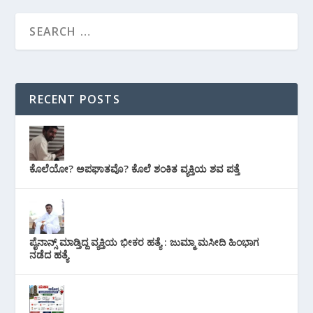
RECENT POSTS
ಕೊಲೆಯೋ? ಅಪಘಾತವೊ? ಕೊಲೆ ಶಂಕಿತ ವ್ಯಕ್ತಿಯ ಶವ ಪತ್ತೆ
ಪೈನಾನ್ಸ್ ಮಾಡ್ತಿದ್ದ ವ್ಯಕ್ತಿಯ ಭೀಕರ‌ ಹತ್ಯೆ : ಜುಮ್ಮಾ ಮಸೀದಿ ಹಿಂಭಾಗ
ನಡೆದ ಹತ್ಯೆ