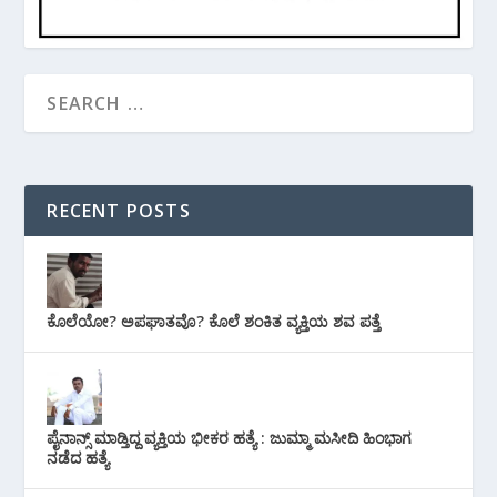
RECENT POSTS
ಕೊಲೆಯೋ? ಅಪಘಾತವೊ? ಕೊಲೆ ಶಂಕಿತ ವ್ಯಕ್ತಿಯ ಶವ ಪತ್ತೆ
ಪೈನಾನ್ಸ್ ಮಾಡ್ತಿದ್ದ ವ್ಯಕ್ತಿಯ ಭೀಕರ‌ ಹತ್ಯೆ : ಜುಮ್ಮಾ ಮಸೀದಿ ಹಿಂಭಾಗ
ನಡೆದ ಹತ್ಯೆ