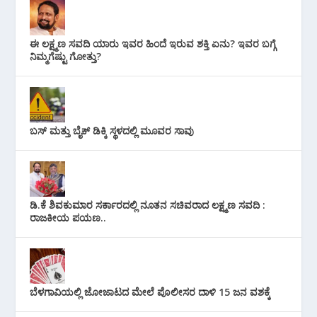
ಈ ಲಕ್ಷ್ಮಣ ಸವದಿ ಯಾರು ಇವರ ಹಿಂದೆ ಇರುವ ಶಕ್ತಿ ಏನು? ಇವರ ಬಗ್ಗೆ
ನಿಮ್ಮಗೆಷ್ಟು ಗೋತ್ತು?
ಬಸ್ ಮತ್ತು ಬೈಕ್ ಡಿಕ್ಕಿ ಸ್ಥಳದಲ್ಲಿ ಮೂವರ ಸಾವು
ಡಿ.ಕೆ ಶಿವಕುಮಾರ ಸರ್ಕಾರದಲ್ಲಿ ನೂತನ ಸಚಿವರಾದ ಲಕ್ಷ್ಮಣ ಸವದಿ :
ರಾಜಕೀಯ ಪಯಣ..
ಬೆಳಗಾವಿಯಲ್ಲಿ ಜೋಜಾಟದ ಮೇಲೆ ಪೊಲೀಸರ ದಾಳಿ 15 ಜನ ವಶಕ್ಕೆ