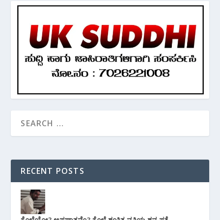
RECENT POSTS
ಕೊಲೆಯೋ? ಅಪಘಾತವೊ? ಕೊಲೆ ಶಂಕಿತ ವ್ಯಕ್ತಿಯ ಶವ ಪತ್ತೆ