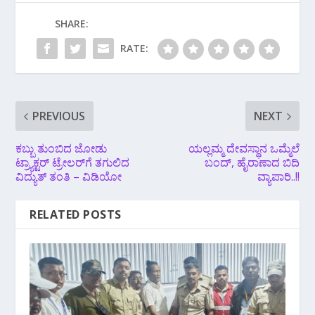
SHARE:
RATE:
PREVIOUS
NEXT
ಕಬ್ಬು ತುಂಬಿದ ಜೋಡು
ಯಲ್ಲಮ್ಮ ದೇವಸ್ಥಾನ ಒಮ್ಮೆಲೆ‌
ಟ್ರ್ಯಾಕ್ಟರ್ ಟ್ರೇಲರ್‌ಗೆ ತಗುಲಿದ
ಬಂದ್, ಹೈರಾಣಾದ ಬಿದಿ
ವಿದ್ಯುತ್ ತಂತಿ – ವಿಡಿಯೋ
ವ್ಯಾಪಾರಿ..!!
RELATED POSTS