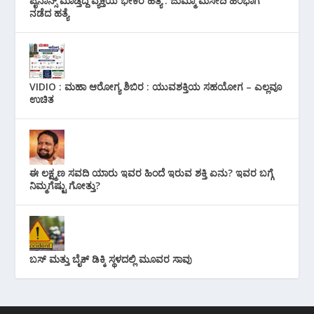
ಪೈನಾನ್ಸ್ ಮಾಡ್ತಿದ್ದ ವ್ಯಕ್ತಿಯ ಭೀಕರ‌ ಹತ್ಯೆ : ಜುಮ್ಮಾ ಮಸೀದಿ ಹಿಂಭಾಗ
ನಡೆದ ಹತ್ಯೆ
VIDIO : ಮಹಾ ಆರೋಗ್ಯ ಶಿಬಿರ : ಯುವಶಕ್ತಿಯ ಸಹಯೋಗ – ಎಲ್ಲವೂ
ಉಚಿತ
ಈ ಲಕ್ಷ್ಮಣ ಸವದಿ ಯಾರು ಇವರ ಹಿಂದೆ ಇರುವ ಶಕ್ತಿ ಏನು? ಇವರ ಬಗ್ಗೆ
ನಿಮ್ಮಗೆಷ್ಟು ಗೋತ್ತು?
ಬಸ್ ಮತ್ತು ಬೈಕ್ ಡಿಕ್ಕಿ ಸ್ಥಳದಲ್ಲಿ ಮೂವರ ಸಾವು