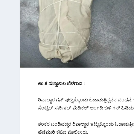
ಉ.ಕ ಸುದ್ದಿಜಾಲ ಬೆಳಗಾವಿ :
ರಿವಾಲ್ವಾರ ಗನ್ ಇಟ್ಟುಕ್ಕೊಂಡು ಓಡಾಡುತ್ತಿದ್ದವನ ಬಂಧನ.
ಸೆಂಟ್ರಲ್ ಸರ್ಜಿಕಲ್ ಮೆಡಿಕಲ್ ಅಂಗಡಿ ಬಳಿ ಗನ್ ಹಿಡಿದು ಓಡಾಡ
ಶಂಕರ ಬಂಡಿವಡ್ಡರ ರಿವಾಲ್ವಾರ ಇಟ್ಟುಕ್ಕೊಂಡು ಓಡಾಡುತ್ತಿದ್ದ ವ
ಹೆಡೆಮುರಿ ಕಟ್ಟಿದ ಪೊಲೀಸರು.