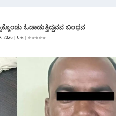
ಟುಕ್ಕೊಂಡು ಓಡಾಡುತ್ತಿದ್ದವನ ಬಂಧನ
7, 2026
|
0
|