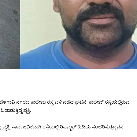
 ಬೆಳಗಾವಿ ನಗರದ ಕಾಲೇಜು ರಸ್ತೆ ಬಳಿ ನಡೆದ ಘಟನೆ.‌ ಕಾಲೇಜ್ ರಸ್ತೆಯಲ್ಲಿರುವ
ುತ್ತಿದ್ದ ವ್ಯಕ್ತಿ.
್ಯಕ್ತಿ. ಸಾರ್ವಜನಿಕವಾಗಿ ರಸ್ತೆಯಲ್ಲಿ ರಿವಾಲ್ವ‌ರ್ ಹಿಡಿದು ಸಂಚರಿಸುತ್ತಿದ್ದವನ