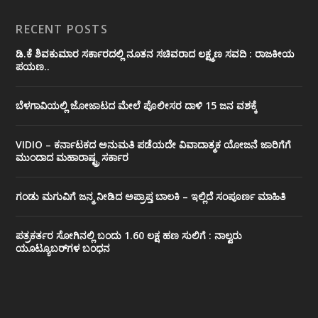
RECENT POSTS
ಡಿ.ಕೆ ಶಿವಕುಮಾರ ಸರ್ಕಾರದಲ್ಲಿ ನೂತನ ಸಚಿವರಾದ ಲಕ್ಷ್ಮಣ ಸವದಿ : ರಾಜಕೀಯ
ಪಯಣ..
ಬೆಳಗಾವಿಯಲ್ಲಿ ಜೋಜಾಟದ ಮೇಲೆ ಪೊಲೀಸರ ದಾಳಿ 15 ಜನ ವಶಕ್ಕೆ
VIDIO – ಕರ್ನಾಟಕದ ಅನುಮತಿ ಪಡೆಯದೇ ವಿವಾದಾತ್ಮಕ ಯೋಜನೆ ಜಾರಿಗೆಗೆ
ಮುಂದಾದ ಮಹಾರಾಷ್ಟ್ರ ಸರ್ಕಾರ
ಗಂಡು ಮಗುವಿಗೆ ಜನ್ಮ ನೀಡಿದ ಅಪ್ರಾಪ್ತ ಬಾಲಕಿ – ಇಲ್ಲಿದೆ ಸಂಪೂರ್ಣ ಮಾಹಿತಿ
ಪತ್ರಕರ್ತರ ಸೋಗಿನಲ್ಲಿ ಬಂದು 1.60 ಲಕ್ಷ ಹಣ ಸುಲಿಗೆ : ನಾಲ್ವರು
ಯೂಟ್ಯೂಬರ್‌ಗಳ ಬಂಧನ