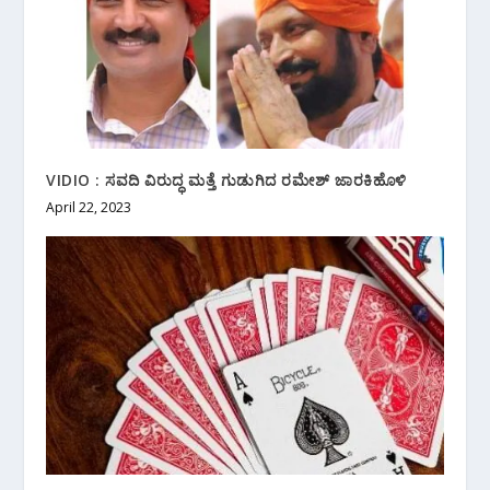
VIDIO : ಸವದಿ ವಿರುದ್ಧ ಮತ್ತೆ ಗುಡುಗಿದ ರಮೇಶ್ ಜಾರಕಿಹೊಳಿ
April 22, 2023