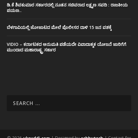
ಡಿ.ಕೆ ಶಿವಕುಮಾರ ಸರ್ಕಾರದಲ್ಲಿ ನೂತನ ಸಚಿವರಾದ ಲಕ್ಷ್ಮಣ ಸವದಿ : ರಾಜಕೀಯ
ಪಯಣ..
ಬೆಳಗಾವಿಯಲ್ಲಿ ಜೋಜಾಟದ ಮೇಲೆ ಪೊಲೀಸರ ದಾಳಿ 15 ಜನ ವಶಕ್ಕೆ
VIDIO – ಕರ್ನಾಟಕದ ಅನುಮತಿ ಪಡೆಯದೇ ವಿವಾದಾತ್ಮಕ ಯೋಜನೆ ಜಾರಿಗೆಗೆ
ಮುಂದಾದ ಮಹಾರಾಷ್ಟ್ರ ಸರ್ಕಾರ
© 2026
| Designed by
| Contact for
uksuddi.com
achhutech