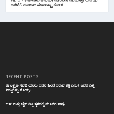
VIDIO – ಕರ್ನಾಟಕದ ಅನುಮತಿ ಪಡೆಯದೇ ವಿವಾದಾತ್ಮಕ ಯೋಜನೆ
ಜಾರಿಗೆಗೆ ಮುಂದಾದ ಮಹಾರಾಷ್ಟ್ರ ಸರ್ಕಾರ
RECENT POSTS
ಈ ಲಕ್ಷ್ಮಣ ಸವದಿ ಯಾರು ಇವರ ಹಿಂದೆ ಇರುವ ಶಕ್ತಿ ಏನು? ಇವರ ಬಗ್ಗೆ
ನಿಮ್ಮಗೆಷ್ಟು ಗೋತ್ತು?
ಬಸ್ ಮತ್ತು ಬೈಕ್ ಡಿಕ್ಕಿ ಸ್ಥಳದಲ್ಲಿ ಮೂವರ ಸಾವು