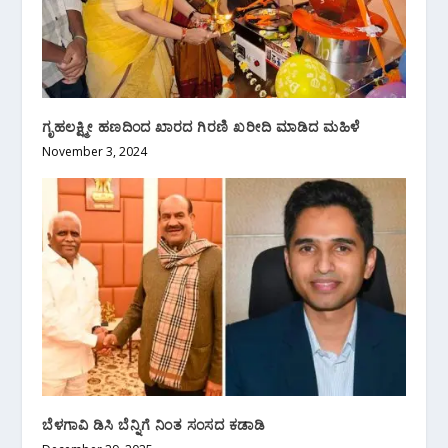
ಗೃಹಲಕ್ಷ್ಮೀ ಹಣದಿಂದ ಖಾರದ ಗಿರಣಿ ಖರೀದಿ‌ ಮಾಡಿದ ಮಹಿಳೆ
November 3, 2024
ಬೆಳಗಾವಿ ಡಿಸಿ ಬೆನ್ನಿಗೆ ನಿಂತ ಸಂಸದ ಕಡಾಡಿ