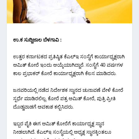
ಉ.ಕ ಸುದ್ದಿಜಾಲ ಬೆಳಗಾವಿ :
ಉತ್ತರ ಕರ್ನಾಟಕದ ಪ್ರತಿಷ್ಠಿತ ಕೆಎಲ್ಇ ಸಂಸ್ಥೆಗೆ ಕಾರ್ಯಾಧ್ಯಕ್ಷರಾಗಿ
ಅಮಿತ್ ಕೋರೆ ಇಂದು ಆಯ್ಕೆಯಾಗಿದ್ದಾರೆ. ಸಂಸ್ಥೆಗೆ 40 ವರ್ಷಗಳ
ಕಾಲ ಪ್ರಭಾಕರ್ ಕೋರೆ ಕಾರ್ಯಾಧ್ಯಕ್ಷರಾಗಿ ಕೆಲಸ ಮಾಡಿದರು.
ಜನವರಿಯಲ್ಲಿ ನಡೆದ ನಿರ್ದೇಶಕ ಸ್ಥಾನದ ಚುನಾವಣೆ ವೇಳೆ ಕೋರೆ
ಸ್ಪರ್ಧೆ ಮಾಡಿರಲಿಲ್ಲ. ಕೋರೆ ಪತ್ರ ಅಮಿತ್ ಕೋರೆ, ಪುತ್ರಿ ಪ್ರೀತಿ
ದೊಡ್ಡವಾಡಗೆ ಅವಕಾಶ ಕಲ್ಪಿಸಿದರು.
ಇಬ್ಬರ ಪೈಕಿ ಈಗ ಅಮಿತ್ ಕೋರೆಗೆ ಕಾರ್ಯಾಧ್ಯಕ್ಷ ಸ್ಥಾನ
ನೀಡಲಾಗಿದೆ. ಕೆಎಲ್ಇ ಸಂಸ್ಥೆಯಲ್ಲಿ ಅಧ್ಯಕ್ಷ ಸ್ಥಾನಕ್ಕಿಂತಲೂ