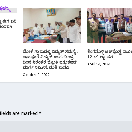
್ಜ ಈಗ ಬರಿ
ಚಂದರಗಿ
ಮೋಳೆ ಗ್ರಾಮದಲ್ಲಿ ವಿದ್ಯುತ್ ಸಮಸ್ಯೆ :
ಕೊಗನೊಳ್ಳಿ ಚಕ್‌ಪೊಸ್ಟ ದಾಖಲ
ಐನಾಪೂರ ವಿದ್ಯುತ್‌ ಉಪ-ಕೇಂದ್ರ
12.49 ಲಕ್ಷ ವಶ
ದಿಂದ ನಿರಂತರ ಜ್ಯೋತಿ ಪ್ರತ್ಯೇಕವಾಗಿ
April 14, 2024
ಮಾರ್ಗ ನಿರ್ಮಿಸುವಂತೆ ಮನವಿ
October 3, 2022
fields are marked
*