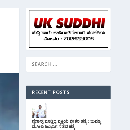
RECENT POSTS
ಪೈನಾನ್ಸ್ ಮಾಡ್ತಿದ್ದ ವ್ಯಕ್ತಿಯ ಭೀಕರ‌ ಹತ್ಯೆ : ಜುಮ್ಮಾ
ಮಸೀದಿ ಹಿಂಭಾಗ ನಡೆದ ಹತ್ಯೆ