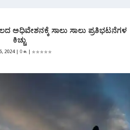
ದ ಅಧಿವೇಶನಕ್ಕೆ ಸಾಲು ಸಾಲು ಪ್ರತಿಭಟನೆಗಳ
ಕಿಚ್ಚು
6, 2024
|
0
|