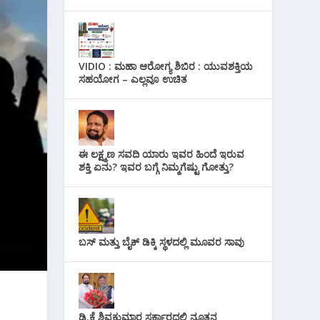
VIDIO : ಮಹಾ ಆರೋಗ್ಯ ಶಿಬಿರ : ಯುವಶಕ್ತಿಯ
ಸಹಯೋಗ – ಎಲ್ಲವೂ ಉಚಿತ
ಈ ಲಕ್ಷ್ಮಣ ಸವದಿ ಯಾರು ಇವರ ಹಿಂದೆ ಇರುವ
ಶಕ್ತಿ ಏನು? ಇವರ ಬಗ್ಗೆ ನಿಮ್ಮಗೆಷ್ಟು ಗೋತ್ತು?
ಬಸ್ ಮತ್ತು ಬೈಕ್ ಡಿಕ್ಕಿ ಸ್ಥಳದಲ್ಲಿ ಮೂವರ ಸಾವು
ಡಿ.ಕೆ ಶಿವಕುಮಾರ ಸರ್ಕಾರದಲ್ಲಿ ನೂತನ