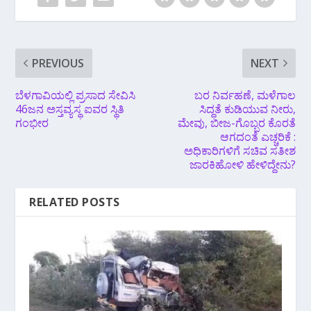
PREVIOUS
NEXT
ಬೆಳಗಾವಿಯಲ್ಲಿ ಪ್ರಸಾದ ಸೇವಿಸಿ
ಬರ ನಿರ್ವಹಣೆ, ಮಳೆಗಾಲ
46ಜನ ಅಸ್ತವ್ಯಸ್ಥ ಐವರ ಸ್ಥಿತಿ
ಸಿದ್ಧತೆ ಕುಡಿಯುವ ನೀರು,
ಗಂಭೀರ
ಮೇವು, ಬೀಜ-ಗೊಬ್ಬರ ಕೊರತೆ
ಆಗದಂತೆ ಎಚ್ಚರಿಕೆ :
ಅಧಿಕಾರಿಗಳಿಗೆ ಸಚಿವ ಸತೀಶ
ಜಾರಕಿಹೋಳಿ ಹೇಳಿದ್ದೇನು?
RELATED POSTS