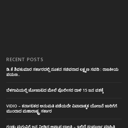
RECENT POSTS
ಡಿ.ಕೆ ಶಿವಕುಮಾರ ಸರ್ಕಾರದಲ್ಲಿ ನೂತನ ಸಚಿವರಾದ ಲಕ್ಷ್ಮಣ ಸವದಿ : ರಾಜಕೀಯ
ಪಯಣ..
ಬೆಳಗಾವಿಯಲ್ಲಿ ಜೋಜಾಟದ ಮೇಲೆ ಪೊಲೀಸರ ದಾಳಿ 15 ಜನ ವಶಕ್ಕೆ
VIDIO – ಕರ್ನಾಟಕದ ಅನುಮತಿ ಪಡೆಯದೇ ವಿವಾದಾತ್ಮಕ ಯೋಜನೆ ಜಾರಿಗೆಗೆ
ಮುಂದಾದ ಮಹಾರಾಷ್ಟ್ರ ಸರ್ಕಾರ
ಗಂಡು ಮಗುವಿಗೆ ಜನ್ಮ ನೀಡಿದ ಅಪ್ರಾಪ್ತ ಬಾಲಕಿ – ಇಲ್ಲಿದೆ ಸಂಪೂರ್ಣ ಮಾಹಿತಿ