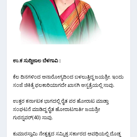
ಉ.ಕ ಸುದ್ದಿಜಾಲ ಬೆಳಗಾವಿ :
ಕೆಲ ದಿನಗಳಿಂದ ಅನಾರೋಗ್ಯದಿಂದ ಬಳಲುತ್ತಿದ್ದ ಜಯಶ್ರೀ. ಇಂದು
ಸಂಜೆ ಚಿಕಿತ್ಸೆ ಫಲಕಾರಿಯಾಗದೇ ಖಾಸಗಿ ಆಸ್ಪತ್ರೆಯಲ್ಲಿ ಸಾವು.
ಉತ್ತರ ಕರ್ನಾಟಕ ಭಾಗದಲ್ಲಿ ರೈತ ಪರ ಹೋರಾಟ ಮಾಡ್ತಾ
ಸಂಘಟನೆ ಮಾಡಿದ್ದ ರೈತ ಹೋರಾಟಗಾರ್ತಿ ಜಯಶ್ರೀ
ಗುರನ್ನವರ್(40) ಸಾವು.
ಕುಮಾರಸ್ವಾಮಿ ನೇತೃತ್ವದ ಸಮ್ಮಿಶ್ರ ಸರ್ಕಾರದ ಅವಧಿಯಲ್ಲಿ ದೊಡ್ಡ