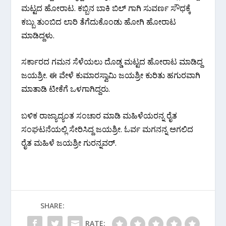
ಮಟ್ಟದ ಹೋರಾಟ. ಕಬ್ಬಿನ ಬಾಕಿ ಬಿಲ್ ಗಾಗಿ ಸುವರ್ಣ ಸೌಧಕ್ಕೆ
ಕಬ್ಬು ತುಂಬಿದ ಲಾರಿ ತೆಗೆದುಕೊಂಡು ಹೋಗಿ ಹೋರಾಟ
ಮಾಡಿದ್ದಳು.
ಸರ್ಕಾರದ ಗಮನ ಸೆಳೆಯಲು ದೊಡ್ಡ ಮಟ್ಟದ ಹೋರಾಟ ಮಾಡಿದ್ದ
ಜಯಶ್ರೀ. ಈ ವೇಳೆ ಕುಮಾರಸ್ವಾಮಿ ಜಯಶ್ರೀ ಕುರಿತು ಹಗುರವಾಗಿ
ಮಾತಾಡಿ ಟೀಕೆಗೆ ಒಳಗಾಗಿದ್ದರು.
ಬಳಿಕ ರಾಜ್ಯಾದ್ಯಂತ ಸಂಚಾರ ಮಾಡಿ ಮಹಿಳೆಯರನ್ನ ರೈತ
ಸಂಘಟನೆಯಲ್ಲಿ ಸೇರಿಸಿದ್ದ ಜಯಶ್ರೀ. ಓರ್ವ ಮಗನನ್ನ ಅಗಲಿದ
ರೈತ ಮಹಿಳೆ ಜಯಶ್ರೀ ಗುರನ್ನವರ್.
SHARE:
RATE: