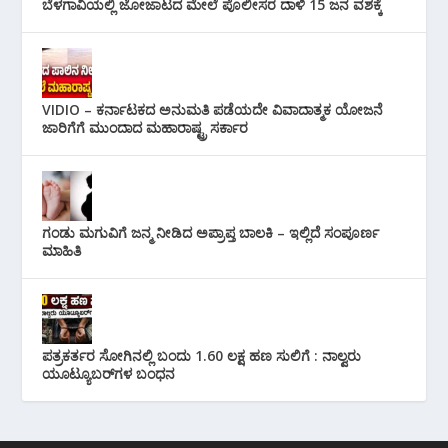
ಬೆಳಗಾವಿಯಲ್ಲಿ ಜೋಜಾಟದ ಮೇಲೆ ಪೊಲೀಸರ ದಾಳಿ 15 ಜನ ವಶಕ್ಕೆ
VIDIO – ಕರ್ನಾಟಕದ ಅನುಮತಿ ಪಡೆಯದೇ ವಿವಾದಾತ್ಮಕ ಯೋಜನೆ
ಜಾರಿಗೆಗೆ ಮುಂದಾದ ಮಹಾರಾಷ್ಟ್ರ ಸರ್ಕಾರ
ಗಂಡು ಮಗುವಿಗೆ ಜನ್ಮ ನೀಡಿದ ಅಪ್ರಾಪ್ತ ಬಾಲಕಿ – ಇಲ್ಲಿದೆ ಸಂಪೂರ್ಣ
ಮಾಹಿತಿ
ಪತ್ರಕರ್ತರ ಸೋಗಿನಲ್ಲಿ ಬಂದು 1.60 ಲಕ್ಷ ಹಣ ಸುಲಿಗೆ : ನಾಲ್ವರು
ಯೂಟ್ಯೂಬರ್‌ಗಳ ಬಂಧನ