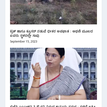
ಟ್ರಕ್ ಹಾಗೂ ಕ್ರೂಸರ್ ನಡುವೆ ಭೀಕರ ಅಪಘಾತ : ಅಥಣಿ ಮೂಲದ
ಐವರು ಸ್ಥಳದಲ್ಲೇ ಸಾವು
September 15, 2023
ಬಿಜೆಪಿ ಎಂಎಲ್‌ಸಿ ಸಿ.ಟಿ.ರವಿ ವಿರುದ್ಧ ಕಾನೂನು ಸಮರ : ಸಚಿವೆ ಲಕ್ಷ್ಮೀ