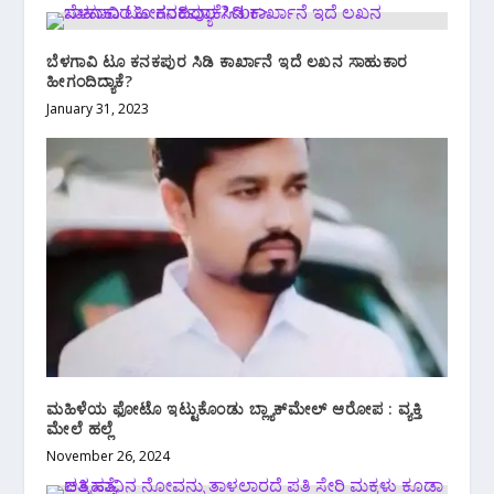
ಬೆಳಗಾವಿ ಟೂ ಕನಕಪುರ ಸಿಡಿ ಕಾರ್ಖಾನೆ ಇದೆ ಲಖನ ಸಾಹುಕಾರ
ಹೀಗಂದಿದ್ಯಾಕೆ?
January 31, 2023
ಮಹಿಳೆಯ ಫೋಟೊ ಇಟ್ಟುಕೊಂಡು ಬ್ಲ್ಯಾಕ್‌ಮೇಲ್ ಆರೋಪ : ವ್ಯಕ್ತಿ
ಮೇಲೆ ಹಲ್ಲೆ
November 26, 2024