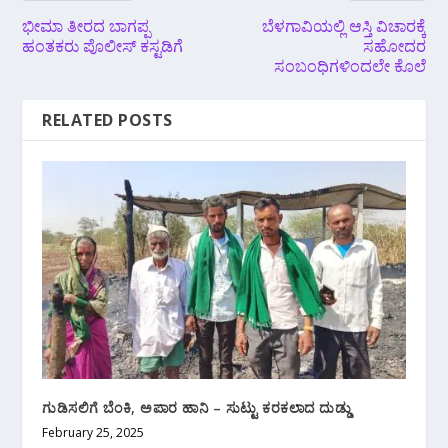
ಭೀಮಾ ತೀರದ ಬಾಗಪ್ಪ
ಬೆಳಗಾವಿಯಲ್ಲಿ ಆಸ್ತಿ ವಿಚಾರಕ್ಕೆ
ಹಂತಕರು ಪೊಲೀಸ್ ಕಸ್ಟಡಿಗೆ
ಸಹೋದರ
ಸಂಬಂಧಿಗಳಿಂದಲೇ ಕೊಲೆ
RELATED POSTS
ಗುಡಿಸಲಿಗೆ ಬೆಂಕಿ, ಅಪಾರ ಹಾನಿ – ಸುಟ್ಟು ಕರಕಲಾದ ದುಡ್ಡು
February 25, 2025