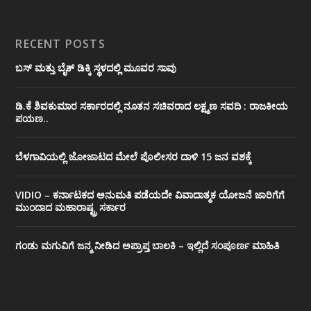
RECENT POSTS
ಬಸ್ ಮತ್ತು ಬೈಕ್ ಡಿಕ್ಕಿ ಸ್ಥಳದಲ್ಲಿ ಮೂವರ ಸಾವು
ಡಿ.ಕೆ ಶಿವಕುಮಾರ ಸರ್ಕಾರದಲ್ಲಿ ನೂತನ ಸಚಿವರಾದ ಲಕ್ಷ್ಮಣ ಸವದಿ : ರಾಜಕೀಯ
ಪಯಣ..
ಬೆಳಗಾವಿಯಲ್ಲಿ ಜೋಜಾಟದ ಮೇಲೆ ಪೊಲೀಸರ ದಾಳಿ 15 ಜನ ವಶಕ್ಕೆ
VIDIO – ಕರ್ನಾಟಕದ ಅನುಮತಿ ಪಡೆಯದೇ ವಿವಾದಾತ್ಮಕ ಯೋಜನೆ ಜಾರಿಗೆಗೆ
ಮುಂದಾದ ಮಹಾರಾಷ್ಟ್ರ ಸರ್ಕಾರ
ಗಂಡು ಮಗುವಿಗೆ ಜನ್ಮ ನೀಡಿದ ಅಪ್ರಾಪ್ತ ಬಾಲಕಿ – ಇಲ್ಲಿದೆ ಸಂಪೂರ್ಣ ಮಾಹಿತಿ