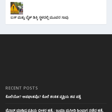
ಬಸ್ ಮತ್ತು ಬೈಕ್ ಡಿಕ್ಕಿ ಸ್ಥಳದಲ್ಲಿ ಮೂವರ ಸಾವು
RECENT POSTS
ಕೊಲೆಯೋ? ಅಪಘಾತವೊ? ಕೊಲೆ ಶಂಕಿತ ವ್ಯಕ್ತಿಯ ಶವ ಪತ್ತೆ
ಪೈನಾನ್ಸ್ ಮಾಡ್ತಿದ್ದ ವ್ಯಕ್ತಿಯ ಭೀಕರ‌ ಹತ್ಯೆ : ಜುಮ್ಮಾ ಮಸೀದಿ ಹಿಂಭಾಗ ನಡೆದ ಹತ್ಯೆ