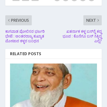
PREVIOUS
NEXT
ಕಾಗವಾಡ ಪೋಲಿಸರ ಭರ್ಜರಿ
ಖತರ್ನಾಕ ಕಳ್ಳ ಬಸ್‌ನ್ನೆ ಕದ್ದ
ಭೇಟೆ : ಅಂತರರಾಜ್ಯ ಕುಖ್ಯಾತ
ಭೂಪ : ಕೊನೆಗೂ ಬಸ್ ಸಿಕ್ಕಿದ್ದ
ಮೋಟಾರ ಕಳ್ಳರ ಬಂಧನ
ಎಲ್ಲಿ?
RELATED POSTS