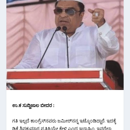
ಉ.ಕ ಸುದ್ದಿಜಾಲ ಬೀದರ :
ಗತಿ‌ ಇಲ್ಲದೆ ಕಾಂಗ್ರೆಸ್‌ನವರು ಜಮೀರ್‌ನನ್ನ ಇಟ್ಕೊಂಡಿದ್ದಾರೆ. ಇದಕ್ಕೆ
ಡಿಕೆ ಶಿವಕುಮಾರ ಪ್ರತಿಕ್ರಿಯೇ ಕೇಳಿ ಎಂದ ಇಬ್ರಾಹಿಂ. ಇವರೆಲ್ಲಾ