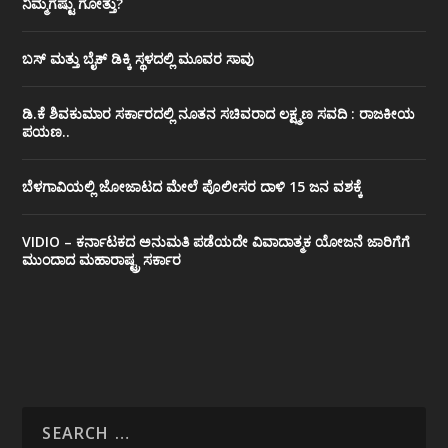
ನಿಮ್ಮಗೆಷ್ಟು ಗೋತ್ತು?
ಬಸ್ ಮತ್ತು ಬೈಕ್ ಡಿಕ್ಕಿ ಸ್ಥಳದಲ್ಲಿ ಮೂವರ ಸಾವು
ಡಿ.ಕೆ ಶಿವಕುಮಾರ ಸರ್ಕಾರದಲ್ಲಿ ನೂತನ ಸಚಿವರಾದ ಲಕ್ಷ್ಮಣ ಸವದಿ : ರಾಜಕೀಯ
ಪಯಣ..
ಬೆಳಗಾವಿಯಲ್ಲಿ ಜೋಜಾಟದ ಮೇಲೆ ಪೊಲೀಸರ ದಾಳಿ 15 ಜನ ವಶಕ್ಕೆ
VIDIO – ಕರ್ನಾಟಕದ ಅನುಮತಿ ಪಡೆಯದೇ ವಿವಾದಾತ್ಮಕ ಯೋಜನೆ ಜಾರಿಗೆಗೆ
ಮುಂದಾದ ಮಹಾರಾಷ್ಟ್ರ ಸರ್ಕಾರ