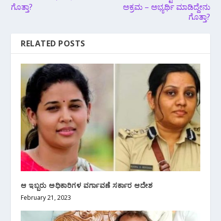
ಗೊತ್ತಾ?
ಅಕ್ರಮ – ಅಭ್ಯರ್ಥಿ ಮಾಡಿದ್ದೇನು
ಗೊತ್ತಾ?
RELATED POSTS
ಆ ಇಬ್ಬರು ಅಧಿಕಾರಿಗಳ ವರ್ಗಾವಣೆ ಸರ್ಕಾರ ಆದೇಶ
February 21, 2023