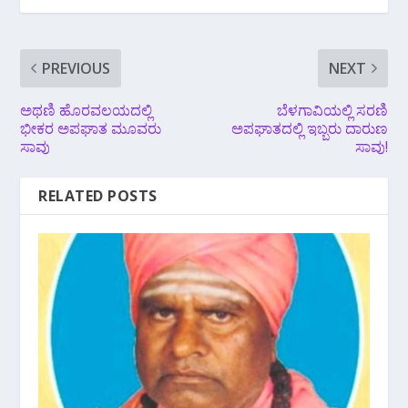
PREVIOUS
NEXT
ಅಥಣಿ ಹೊರವಲಯದಲ್ಲಿ
ಬೆಳಗಾವಿಯಲ್ಲಿ ಸರಣಿ
ಭೀಕರ ಅಪಘಾತ ಮೂವರು
ಅಪಘಾತದಲ್ಲಿ ಇಬ್ಬರು ದಾರುಣ
ಸಾವು
ಸಾವು!
RELATED POSTS