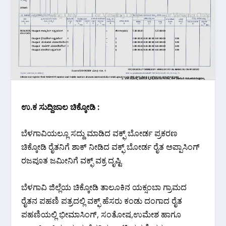
ಉ.ಕ ಸುದ್ದಿಜಾಲ ಚಿಕ್ಕೋಡಿ :
ಬೆಳಗಾವಿಯಲ್ಲೂ ಸದ್ದು ಮಾಡಿದ ವಕ್ಫ್ ಬೋರ್ಡ ಪ್ರಕರಣ
ಚಿಕ್ಕೋಡಿ ರೈತನಿಗೆ ಶಾಕ್ ನೀಡಿದ ವಕ್ಫ್ ಬೋರ್ಡ ರೈತ ಅಪ್ಪಾಸಿಂಗ್
ರಜಪೂತ ಜಮೀನಿಗೆ ವಕ್ಫ್ ವಕ್ರ ದೃಷ್ಟಿ
ಬೆಳಗಾವಿ ಜಿಲ್ಲೆಯ ಚಿಕ್ಕೋಡಿ ತಾಲೂಕಿನ ಯಕ್ಸಂಬಾ ಗ್ರಾಮದ
ರೈತನ ಪಹಣಿ ಪತ್ರದಲ್ಲಿ ವಕ್ಫ್ ಹೆಸರು ಕಂಡು ದಂಗಾದ ರೈತ
ಪಹಣಿಯಲ್ಲಿ ಭೀಮಾಸಿಂಗ್, ಸಂತೋಷ,‌ಉಮೇಶ ಹಾಗೂ