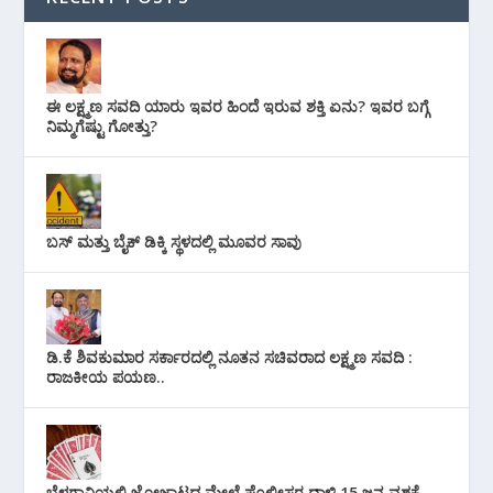
ಈ ಲಕ್ಷ್ಮಣ ಸವದಿ ಯಾರು ಇವರ ಹಿಂದೆ ಇರುವ ಶಕ್ತಿ ಏನು? ಇವರ ಬಗ್ಗೆ
ನಿಮ್ಮಗೆಷ್ಟು ಗೋತ್ತು?
ಬಸ್ ಮತ್ತು ಬೈಕ್ ಡಿಕ್ಕಿ ಸ್ಥಳದಲ್ಲಿ ಮೂವರ ಸಾವು
ಡಿ.ಕೆ ಶಿವಕುಮಾರ ಸರ್ಕಾರದಲ್ಲಿ ನೂತನ ಸಚಿವರಾದ ಲಕ್ಷ್ಮಣ ಸವದಿ :
ರಾಜಕೀಯ ಪಯಣ..
ಬೆಳಗಾವಿಯಲ್ಲಿ ಜೋಜಾಟದ ಮೇಲೆ ಪೊಲೀಸರ ದಾಳಿ 15 ಜನ ವಶಕ್ಕೆ