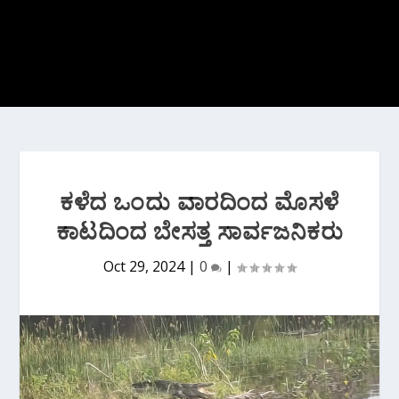
ಕಳೆದ ಒಂದು ವಾರದಿಂದ ಮೊಸಳೆ
ಕಾಟದಿಂದ ಬೇಸತ್ತ ಸಾರ್ವಜನಿಕರು
Oct 29, 2024
|
0
|