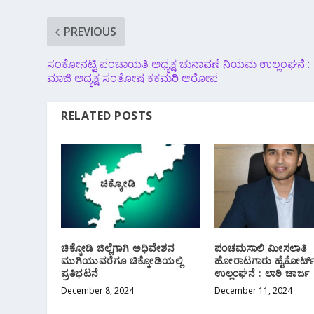
PREVIOUS
ಸಂಕೋನಟ್ಟಿ ಪಂಚಾಯತಿ ಅಧ್ಯಕ್ಷ ಚುನಾವಣೆ ನಿಯಮ ಉಲ್ಲಂಘನೆ :
ಮಾಜಿ ಅದ್ಯಕ್ಷ ಸಂತೋಷ ಕಕಮರಿ ಆರೋಪ
RELATED POSTS
ಚಿಕ್ಕೋಡಿ ಜಿಲ್ಲೆಗಾಗಿ ಅಧಿವೇಶನ
ಪಂಚಮಸಾಲಿ ‌ಮೀಸಲಾತಿ
ಮುಗಿಯುವರೆಗೂ ಚಿಕ್ಕೋಡಿಯಲ್ಲಿ
ಹೋರಾಟಗಾರು ಹೈಕೋರ್ಟ
ಪ್ರತಿಭಟನೆ
ಉಲ್ಲಂಘನೆ : ಲಾಠಿ ಚಾರ್ಜ
December 8, 2024
December 11, 2024