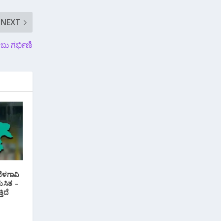
NEXT
ಂಬು ಗರ್ಭಿಣಿ
ಬೆಳಗಾವಿ
ುಸಿತ –
ತಿದೆ