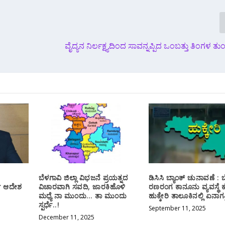
ವೈದ್ಯನ ನಿರ್ಲಕ್ಷ್ಯದಿಂದ ಸಾವನ್ನಪ್ಪಿದ ಒಂಬತ್ತು ತಿಂಗಳ ತು
ಬೆಳಗಾವಿ ಜಿಲ್ಲಾ ವಿಭಜನೆ ಪ್ರಯತ್ನದ
ಡಿಸಿಸಿ ಬ್ಯಾಂಕ್ ಚುನಾವಣೆ : 
್ ಆದೇಶ
ವಿಚಾರವಾಗಿ ಸವದಿ, ಜಾರಕಿಹೊಳಿ
ರಣರಂಗ ಕಾನೂನು ವ್ಯವಸ್ಥೆ ಕ
ಮಧ್ಯೆ ನಾ ಮುಂದು… ತಾ ಮುಂದು
ಹುಕ್ಕೇರಿ ತಾಲೂಕಿನಲ್ಲಿ ಏನಾಗತ್
ಸ್ಪರ್ಧೆ..!
September 11, 2025
December 11, 2025