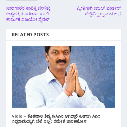
ಸಾಲಗಾರರ ಕಾಟಕ್ಕೆ ಬೇಸತ್ತು
ಪ್ರೀತಿಗಾಗಿ ಡಬಲ್ ಮರ್ಡರ್
ಆತ್ಮಹತ್ಯೆಗೆ ಶರಣಾದ ಕೂಲಿ
ಬೆಚ್ಚಿಬಿದ್ದ ಗ್ರಾಮದ ಜನ
ಕಾರ್ಮಿಕ ವಿಡಿಯೋ ವೈರಲ್
RELATED POSTS
Vidio – ಕೊತವಾಲ ಶಿಷ್ಯ ಡಿಸಿಎಂ ಆಗಿದ್ದಾರೆ ಹೀಗಾಗಿ ಸಿಎಂ
ಸಿದ್ದರಾಮಯ್ಯಗೆ ಬೆಲೆ ಇಲ್ಲ : ರಮೇಶ ಜಾರಕಿಹೋಳಿ