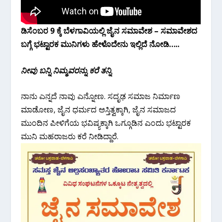
ಡಿಸೆಂಬರ 9 ಕ್ಕೆ ಬೆಳಗಾವಿಯಲ್ಲಿ ಜೈನ ಸಮಾವೇಶ – ಸಮಾವೇಶದ
ಬಗ್ಗೆ ಭಟ್ಟಾರಕ ಮುನಿಗಳು ಹೇಳೊದೇನು ಇಲ್ಲಿದೆ ನೋಡಿ…..
ನೀವು ಬನ್ನಿ ನಿಮ್ಮವರನ್ನು ಕರೆ ತನ್ನಿ
ನಾನು ಎನ್ನದೆ ನಾವು ಎನ್ನೋಣ. ಸದೃಢ ಸಮಾಜ ನಿರ್ಮಾಣ
ಮಾಡೋಣ, ಜೈನ ಧರ್ಮದ ಅಸ್ತಿತ್ವಕ್ಕಾಗಿ, ಜೈನ ಸಮಾಜದ
ಮುಂದಿನ ಪೀಳಿಗೆಯ ಭವಿಷ್ಯಕ್ಕಾಗಿ ಒಗ್ಗೂಡಿನ ಎಂದು ಭಟ್ಟಾರಕ
ಮುನಿ ಮಹರಾಜರು ಕರೆ ನೀಡಿದ್ದಾರೆ.