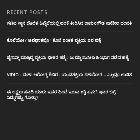
RECENT POSTS
ಸಚಿವ ಸ್ಥಾನ ದೊರೆತ ಹಿನ್ನೆಲೆಯಲ್ಲಿ ಹರಕೆ ತೀರಿಸಿದ ರಾಮನಗೌಡ ಪಾಟೀಲ ದಂಪತಿ
ಕೊಲೆಯೋ? ಅಪಘಾತವೊ? ಕೊಲೆ ಶಂಕಿತ ವ್ಯಕ್ತಿಯ ಶವ ಪತ್ತೆ
ಪೈನಾನ್ಸ್ ಮಾಡ್ತಿದ್ದ ವ್ಯಕ್ತಿಯ ಭೀಕರ‌ ಹತ್ಯೆ : ಜುಮ್ಮಾ ಮಸೀದಿ ಹಿಂಭಾಗ ನಡೆದ ಹತ್ಯೆ
VIDIO : ಮಹಾ ಆರೋಗ್ಯ ಶಿಬಿರ : ಯುವಶಕ್ತಿಯ ಸಹಯೋಗ – ಎಲ್ಲವೂ ಉಚಿತ
ಈ ಲಕ್ಷ್ಮಣ ಸವದಿ ಯಾರು ಇವರ ಹಿಂದೆ ಇರುವ ಶಕ್ತಿ ಏನು? ಇವರ ಬಗ್ಗೆ
ನಿಮ್ಮಗೆಷ್ಟು ಗೋತ್ತು?