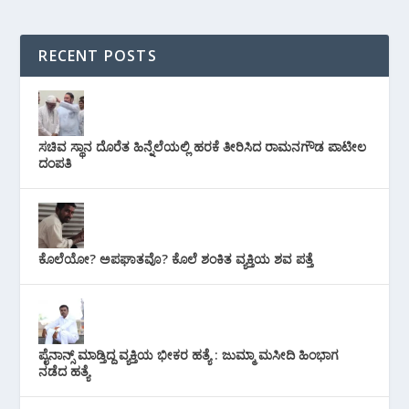
RECENT POSTS
ಸಚಿವ ಸ್ಥಾನ ದೊರೆತ ಹಿನ್ನೆಲೆಯಲ್ಲಿ ಹರಕೆ ತೀರಿಸಿದ ರಾಮನಗೌಡ ಪಾಟೀಲ
ದಂಪತಿ
ಕೊಲೆಯೋ? ಅಪಘಾತವೊ? ಕೊಲೆ ಶಂಕಿತ ವ್ಯಕ್ತಿಯ ಶವ ಪತ್ತೆ
ಪೈನಾನ್ಸ್ ಮಾಡ್ತಿದ್ದ ವ್ಯಕ್ತಿಯ ಭೀಕರ‌ ಹತ್ಯೆ : ಜುಮ್ಮಾ ಮಸೀದಿ ಹಿಂಭಾಗ
ನಡೆದ ಹತ್ಯೆ