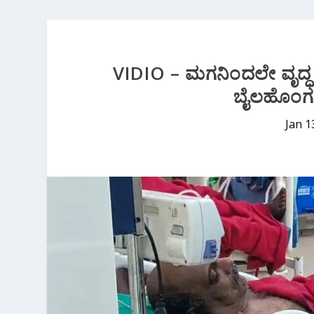
VIDIO – ಮಗನಿಂದಲೇ ವೃದ್ಧ ತಂ
ಬೈಲಹೊಂಗ 
Jan 1