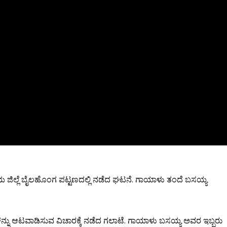
ಲೆಯ ಜಿಲ್ಲೆ ಬೈಲಹೊಂಗ ಪಟ್ಟಣದಲ್ಲಿ ನಡೆದ ಘಟನೆ. ಗಾಯಾಳು ತಂದೆ ಬಸಯ್ಯ
ನ್ನು ಆಟವಾಡಿಸುವ ವಿಚಾರಕ್ಕೆ ನಡೆದ ಗಲಾಟೆ. ಗಾಯಾಳು ಬಸಯ್ಯ ಅವರ ಇಬ್ಬರು