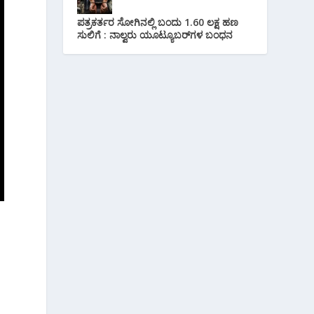
ಪತ್ರಕರ್ತರ ಸೋಗಿನಲ್ಲಿ ಬಂದು 1.60 ಲಕ್ಷ ಹಣ
ಸುಲಿಗೆ : ನಾಲ್ವರು ಯೂಟ್ಯೂಬರ್‌ಗಳ ಬಂಧನ