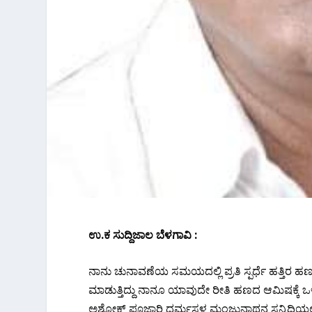
ಉ.ಕ ಸುದ್ದಿಜಾಲ ಬೆಳಗಾವಿ :
ನಾನು ಚುನಾವಣೆಯ ಸಮಯದಲ್ಲಿ ಪ್ರತಿ ಸ್ಪರ್ಧೆ ಹತ್ತಿ
ಮಾಡುತ್ತಿದ್ದು ನಾನೂ ಯಾವುದೇ ರೀತಿ ಹಣದ ಆಮಿಷಕ್ಕೆ ಒಳಗ
ಅಶೋಕ್ ಪೂಜಾರಿ ಧರ್ಮಸ್ಥಳ ಮಂಜುನಾಥನ‌ ಸನ್ನಿದಿಯಲ್ಲಿ