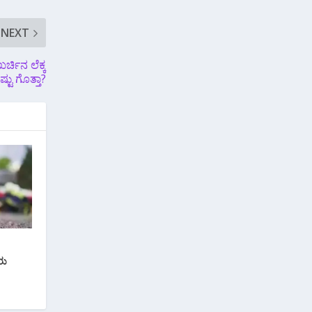
NEXT
ರ್ಚಿನ ಲೆಕ್ಕ
ಷ್ಟು ಗೊತ್ತಾ?
ರು