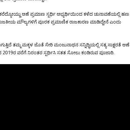
ಕೆ ಕರೆದ್ಯೋಯ್ದು ಆಣೆ ಪ್ರಮಾಣ ಸ್ಪರ್ಧಿ ಅಭ್ಯರ್ಥಿಯಿಂದ ಕಳೆದ ಚುನಾವಣೆಯಲ್ಲಿ ಹಣ
ರಾಜಕೀಯ ಮೌಲ್ಯಗಳಿಗೆ ಪೂರಕ ಪ್ರಮಾಣಿಕ ರಾಜಕಾರಣ ಮಾಡಿದ್ದೇನೆ ಎಂದು
ಗುತ್ತಿದೆ ತಮ್ಮ ಮಕ್ಕಳ ಜೊತೆ ಸೇರಿ ಮಂಜುನಾಥನ ಸನ್ನಿದ್ಧಿಯಲ್ಲಿ ಸತ್ಯ ಸಾಕ್ಷರತೆ ಆಣೆ
019ರ ವರೆಗೆ ನಿರಂತರ ಸ್ಪರ್ಧಿಸಿ ಸತತ ಸೋಲು ಕಂಡಿರುವ ಪೂಜಾರಿ.