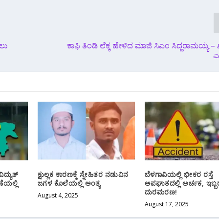
ಲು
ಕಾಫಿ ತಿಂಡಿ ಲೆಕ್ಕ ಹೇಳಿದ ಮಾಜಿ ಸಿಎಂ ಸಿದ್ದರಾಮಯ್ಯ – ಖ
ಎ
ಿದ್ಯುತ್
ಕ್ಷುಲ್ಲಕ ಕಾರಣಕ್ಕೆ ಸ್ನೇಹಿತರ ನಡುವಿನ
ಬೆಳಗಾವಿಯಲ್ಲಿ ಭೀಕರ ರಸ್ತೆ
ಯಲ್ಲಿ
ಜಗಳ ಕೊಲೆಯಲ್ಲಿ ಅಂತ್ಯ
ಅಪಘಾತದಲ್ಲಿ ಅರ್ಚಕ, ಇಬ್ಬ
ದುರಮರಣ!
August 4, 2025
August 17, 2025