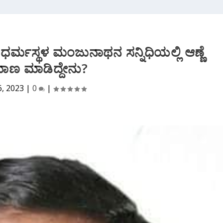
್ಮಸ್ಥಳ ಮಂಜುನಾಥನ ಸನ್ನಿಧಿಯಲ್ಲಿ ಆಣ್ಣೆ
ಮಾಣ ಮಾಡಿದ್ದೇನು?
6, 2023
|
0
|