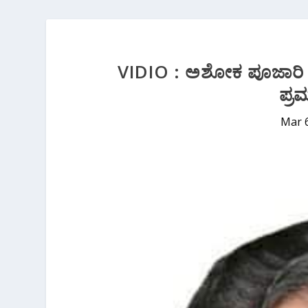
VIDIO : ಅಶೋಕ ಪೂಜಾರಿ ಧರ
ಪ್ರ
Mar 