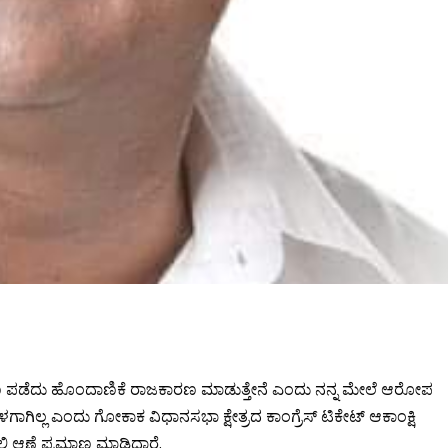
ರ ಹಣ ಪಡೆದು ಹೊಂದಾಣಿಕೆ ರಾಜಕಾರಣ ಮಾಡುತ್ತೇನೆ ಎಂದು ನನ್ನ ಮೇಲೆ ಆರೋಪ
ಾಗಿಲ್ಲ ಎಂದು ಗೋಕಾಕ ವಿಧಾನಸಭಾ ಕ್ಷೇತ್ರದ ಕಾಂಗ್ರೆಸ್ ಟಿಕೇಟ್ ಆಕಾಂಕ್ಷಿ
 ಆಣೆ ಪ್ರಮಾಣ ಮಾಡಿದ್ದಾರೆ.